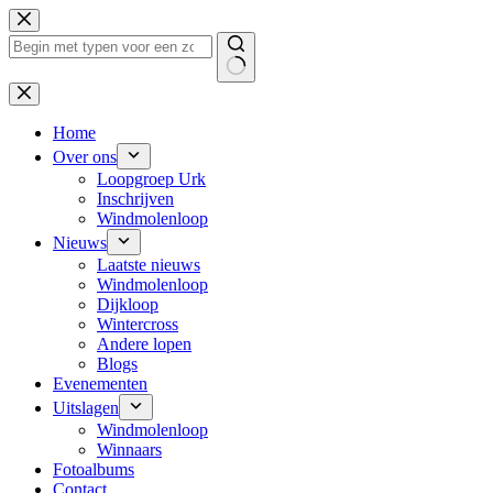
Ga
naar
de
inhoud
Geen
resultaten
Home
Over ons
Loopgroep Urk
Inschrijven
Windmolenloop
Nieuws
Laatste nieuws
Windmolenloop
Dijkloop
Wintercross
Andere lopen
Blogs
Evenementen
Uitslagen
Windmolenloop
Winnaars
Fotoalbums
Contact