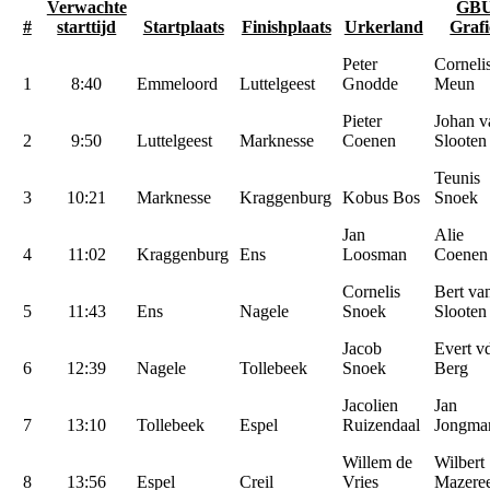
Verwachte
GB
#
starttijd
Startplaats
Finishplaats
Urkerland
Grafi
Peter
Corneli
1
8:40
Emmeloord
Luttelgeest
Gnodde
Meun
Pieter
Johan v
2
9:50
Luttelgeest
Marknesse
Coenen
Slooten
Teunis
3
10:21
Marknesse
Kraggenburg
Kobus Bos
Snoek
Jan
Alie
4
11:02
Kraggenburg
Ens
Loosman
Coenen
Cornelis
Bert va
5
11:43
Ens
Nagele
Snoek
Slooten
Jacob
Evert v
6
12:39
Nagele
Tollebeek
Snoek
Berg
Jacolien
Jan
7
13:10
Tollebeek
Espel
Ruizendaal
Jongma
Willem de
Wilbert
8
13:56
Espel
Creil
Vries
Mazere