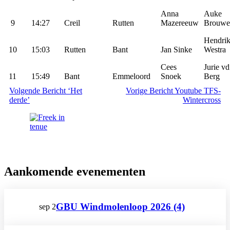
Anna
Auke
9
14:27
Creil
Rutten
Mazereeuw
Brouwe
Hendri
10
15:03
Rutten
Bant
Jan Sinke
Westra
Cees
Jurie vd
11
15:49
Bant
Emmeloord
Snoek
Berg
Volgende
Bericht
‘Het
Vorige
Bericht
Youtube TFS-
derde’
Wintercross
Aankomende evenementen
GBU Windmolenloop 2026 (4)
sep
2