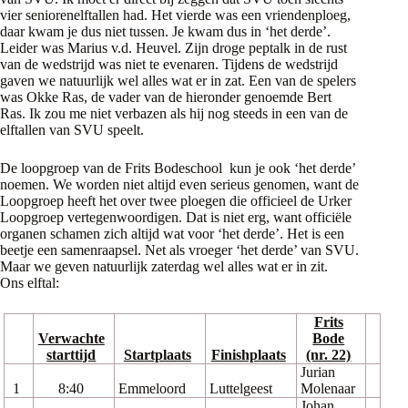
vier seniorenelftallen had. Het vierde was een vriendenploeg,
daar kwam je dus niet tussen. Je kwam dus in ‘het derde’.
Leider was Marius v.d. Heuvel. Zijn droge peptalk in de rust
van de wedstrijd was niet te evenaren. Tijdens de wedstrijd
gaven we natuurlijk wel alles wat er in zat. Een van de spelers
was Okke Ras, de vader van de hieronder genoemde Bert
Ras. Ik zou me niet verbazen als hij nog steeds in een van de
elftallen van SVU speelt.
De loopgroep van de Frits Bodeschool kun je ook ‘het derde’
noemen. We worden niet altijd even serieus genomen, want de
Loopgroep heeft het over twee ploegen die officieel de Urker
Loopgroep vertegenwoordigen. Dat is niet erg, want officiële
organen schamen zich altijd wat voor ‘het derde’. Het is een
beetje een samenraapsel. Net als vroeger ‘het derde’ van SVU.
Maar we geven natuurlijk zaterdag wel alles wat er in zit.
Ons elftal:
Frits
Verwachte
Bode
starttijd
Startplaats
Finishplaats
(nr. 22)
Jurian
1
8:40
Emmeloord
Luttelgeest
Molenaar
Johan