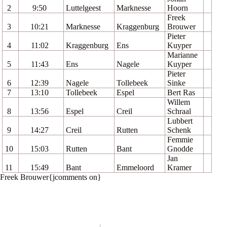
2
9:50
Luttelgeest
Marknesse
Hoorn
Freek
3
10:21
Marknesse
Kraggenburg
Brouwer
Pieter
4
11:02
Kraggenburg
Ens
Kuyper
Marianne
5
11:43
Ens
Nagele
Kuyper
Pieter
6
12:39
Nagele
Tollebeek
Sinke
7
13:10
Tollebeek
Espel
Bert Ras
Willem
8
13:56
Espel
Creil
Schraal
Lubbert
9
14:27
Creil
Rutten
Schenk
Femmie
10
15:03
Rutten
Bant
Gnodde
Jan
11
15:49
Bant
Emmeloord
Kramer
Freek Brouwer{jcomments on}