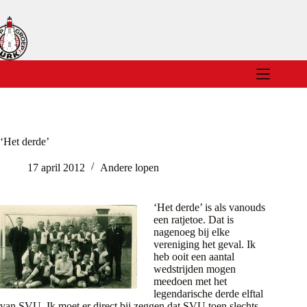
Ga
naar
de
inhoud
‘Het derde’
17 april 2012
Andere lopen
‘Het derde’ is als vanouds
een ratjetoe. Dat is
nagenoeg bij elke
vereniging het geval. Ik
heb ooit een aantal
wedstrijden mogen
meedoen met het
legendarische derde elftal
van SVU. Ik moet er direct bij zeggen dat SVU toen slechts