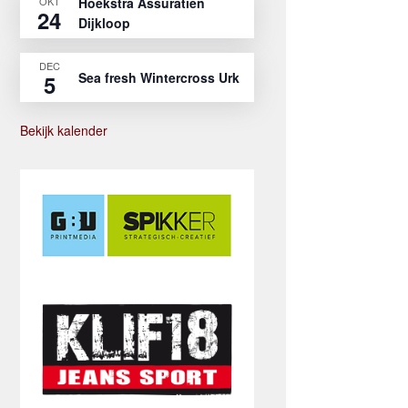
OKT
Hoekstra Assuratien
24
Dijkloop
DEC
Sea fresh Wintercross Urk
5
Bekijk kalender