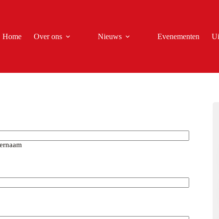
Home
Over ons
Nieuws
Evenementen
Ui
ernaam