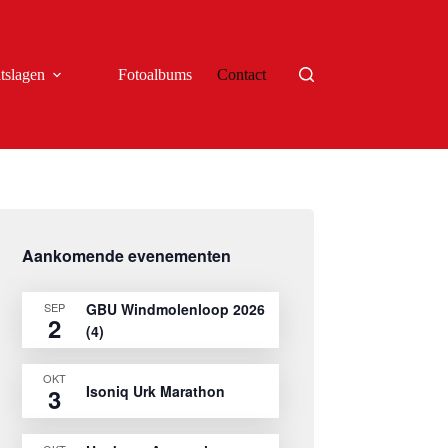
tslagen
Fotoalbums
Contact
Aankomende evenementen
SEP
GBU Windmolenloop 2026
2
(4)
OKT
Isoniq Urk Marathon
3