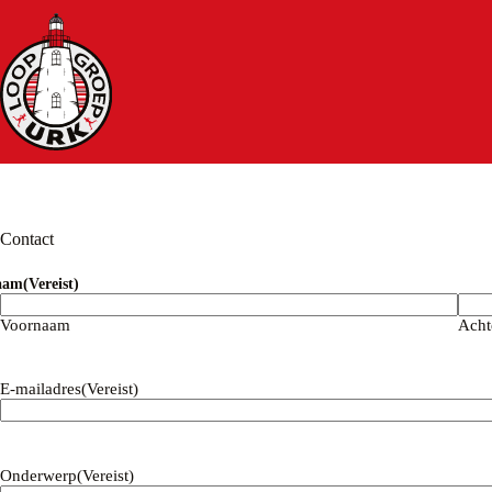
Ga
naar
de
inhoud
Contact
aam
(Vereist)
Voornaam
Acht
E-mailadres
(Vereist)
Onderwerp
(Vereist)