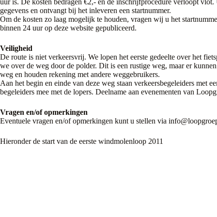
uur is. De kosten bedragen €2,- en de inschrijfprocedure verloopt vlot.
gegevens en ontvangt bij het inleveren een startnummer.
Om de kosten zo laag mogelijk te houden, vragen wij u het startnummer
binnen 24 uur op deze website gepubliceerd.
Veiligheid
De route is niet verkeersvrij. We lopen het eerste gedeelte over het fie
we over de weg door de polder. Dit is een rustige weg, maar er kunnen
weg en houden rekening met andere weggebruikers.
Aan het begin en einde van deze weg staan verkeersbegeleiders met ee
begeleiders mee met de lopers. Deelname aan evenementen van Loopgroep
Vragen en/of opmerkingen
Eventuele vragen en/of opmerkingen kunt u stellen via info@loopgroe
Hieronder de start van de eerste windmolenloop 2011