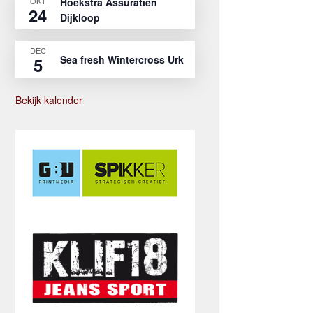
OKT
Hoekstra Assuratien
24
Dijkloop
DEC
Sea fresh Wintercross Urk
5
Bekijk kalender