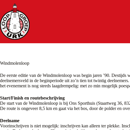
Ga
naar
de
inhoud
Windmolenloop
De eerste editie van de Windmolenloop was begin jaren ’90. Destijds wa
deelnemersveld in de beginperiode uit zo’n tien tot twintig deelnemers.
het evenement is nog steeds laagdrempelig: met zo min mogelijk poesp
Start/Finish en routebeschrijving
De start van de Windmolenloop is bij Ons Sporthuis (Staartweg 36, 83
De route is ongeveer 8,5 km en gaat via het bos, door de polder en ove
Deelname
Voorinschrijven is niet mogelijk: inschrijven kan alleen ter plekke. In