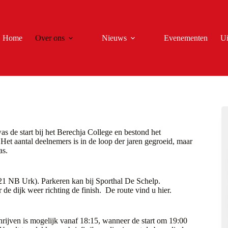
Home
Over ons
Nieuws
Evenementen
Ui
s de start bij het Berechja College en bestond het
 Het aantal deelnemers is in de loop der jaren gegroeid, maar
as.
21 NB Urk). Parkeren kan bij Sporthal De Schelp.
r de dijk weer richting de finish. De route vind u
hier
.
schrijven is mogelijk vanaf 18:15, wanneer de start om 19:00