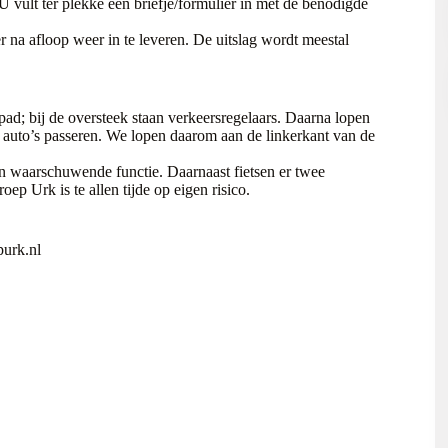
 U vult ter plekke een briefje/formulier in met de benodigde
 na afloop weer in te leveren. De uitslag wordt meestal
tspad; bij de oversteek staan verkeersregelaars. Daarna lopen
 auto’s passeren. We lopen daarom aan de linkerkant van de
n waarschuwende functie. Daarnaast fietsen er twee
 Urk is te allen tijde op eigen risico.
purk.nl