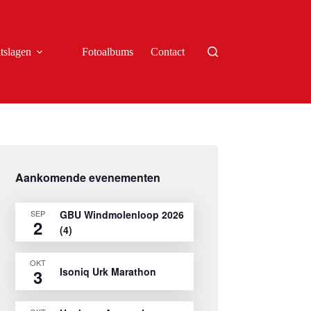
tslagen
Fotoalbums
Contact
Aankomende evenementen
SEP
GBU Windmolenloop 2026
2
(4)
OKT
Isoniq Urk Marathon
3