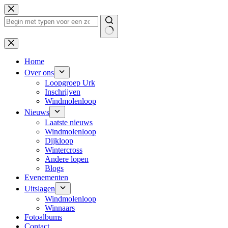
Ga
naar
de
inhoud
Geen
resultaten
Home
Over ons
Loopgroep Urk
Inschrijven
Windmolenloop
Nieuws
Laatste nieuws
Windmolenloop
Dijkloop
Wintercross
Andere lopen
Blogs
Evenementen
Uitslagen
Windmolenloop
Winnaars
Fotoalbums
Contact