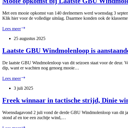
Mooie opkomst bij Laatste GBU Windmol
Met een mooie opkomst van 140 deelnemers werd woensdag 3 septemb
Klik hier voor de volledige uitslag. Daarmee konden ook de klasse
Mooie
Lees meer
opkomst
bij
25 augustus 2025
Laatste
GBU
Laatste GBU Windmolenloop is aanstaand
Windmolenloop
2025
De laatste GBU Windmolenloop van dit seizoen staat voor de deur. Voor
dip, want er wachten nog genoeg mooie…
Laatste
Lees meer
GBU
Windmolenloop
3 juli 2025
is
aanstaande
Freek winnaar in tactische strijd, Dinie w
Woensdagavond 2 juli vond de derde GBU Windmolenloop van dit jaar 
stond af en toe een zuchtje wind,…
Freek