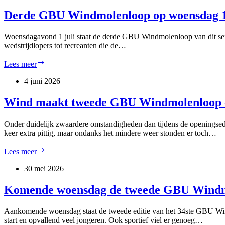
derde
GBU
Derde GBU Windmolenloop op woensdag 1 
Windmolenloop
Woensdagavond 1 juli staat de derde GBU Windmolenloop van dit seiz
wedstrijdlopers tot recreanten die de…
Derde
Lees meer
GBU
Windmolenloop
4 juni 2026
op
woensdag
Wind maakt tweede GBU Windmolenloop ex
1
juli
Onder duidelijk zwaardere omstandigheden dan tijdens de openingse
keer extra pittig, maar ondanks het mindere weer stonden er toch…
Wind
Lees meer
maakt
tweede
30 mei 2026
GBU
Windmolenloop
Komende woensdag de tweede GBU Windm
extra
pittig
Aankomende woensdag staat de tweede editie van het 34ste GBU Wind
start en opvallend veel jongeren. Ook sportief viel er genoeg…