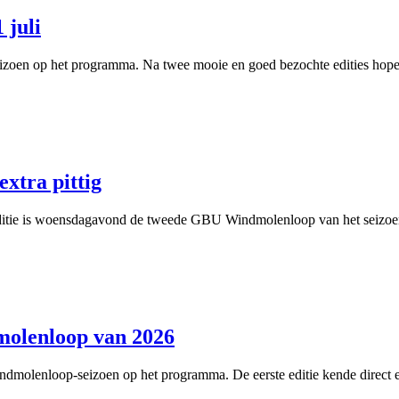
juli
oen op het programma. Na twee mooie en goed bezochte edities hopen we
tra pittig
ditie is woensdagavond de tweede GBU Windmolenloop van het seizoen 
olenloop van 2026
molenloop-seizoen op het programma. De eerste editie kende direct e