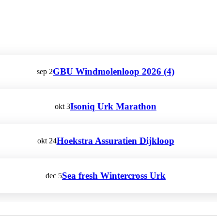
GBU Windmolenloop 2026 (4)
sep
2
Isoniq Urk Marathon
okt
3
Hoekstra Assuratien Dijkloop
okt
24
Sea fresh Wintercross Urk
dec
5