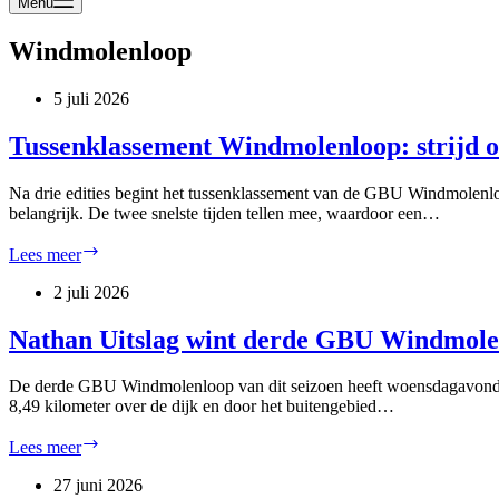
Menu
Windmolenloop
5 juli 2026
Tussenklassement Windmolenloop: strijd o
Na drie edities begint het tussenklassement van de GBU Windmolenloo
belangrijk. De twee snelste tijden tellen mee, waardoor een…
Tussenklassement
Lees meer
Windmolenloop:
strijd
2 juli 2026
om
de
Nathan Uitslag wint derde GBU Windmole
winst
nog
De derde GBU Windmolenloop van dit seizoen heeft woensdagavond op
volop
8,49 kilometer over de dijk en door het buitengebied…
open
Nathan
Lees meer
Uitslag
wint
27 juni 2026