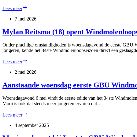
Komende
Lees meer
woensdag
de
7 mei 2026
tweede
GBU
Mylan Reitsma (18) opent Windmolenloops
Windmolenloop
van
Onder prachtige omstandigheden is woensdagavond de eerste GBU Win
2026
jongeren, kende het 34ste Windmolenloopseizoen direct een geslaag
Mylan
Lees meer
Reitsma
(18)
2 mei 2026
opent
Windmolenloopseizoen
Aanstaande woensdag eerste GBU Windmo
met
parcoursrecord
Woensdagavond 6 mei vindt de eerste editie van het 34ste Windmolen
Mooi is ook dat steeds meer jongeren ervaren dat…
Aanstaande
Lees meer
woensdag
eerste
4 september 2025
GBU
Windmolenloop