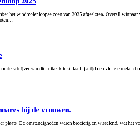
enloop 2025
er het windmolenloopseizoen van 2025 afgesloten. Overall-winnaar 
menten…
e
 de schrijver van dit artikel klinkt daarbij altijd een vleugje melanc
innares bij de vrouwen.
plaats. De omstandigheden waren broeierig en wisselend, wat het voor