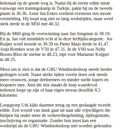
helemaal op de goede weg is. Nadat hij de eerste editie miste
vanwege een trainingskamp in Turkije, pakte hij nu de tweede
plaats in 36.36. Anne Jan Eskes verdient eveneens een mooie
vermelding. Hij loopt nog niet zo lang wedstrijden, maar werd
sterk derde in de M50 met 40.32.
Bij de M60 ging de overwinning naar Jan Jongman in 38.19.
En ja, Jan valt inmiddels echt al in deze leeftijdscategorie. Jos
Ruijter werd tweede in 39.39 en Pieter Maas derde in 41.47.
Anja Romkes won de V50 in 47.31. In de V60 was Nelly
Boons-Bloo de snelste in 48.23, nipt voor Marianne Kuijper
in 48.35.
Mooi om te zien is dat de GBU Windmolenloop steeds breder
gedragen wordt. Naast sterke tijden voorin doen ook steeds
meer vrouwen, jonge deelnemers en minder snelle lopers en
loopsters mee. Juist die mix maakt de loop waardevol:
iedereen loopt op zijn of haar eigen niveau dezelfde 8,5
kilometer.
Loopgroep Urk kijkt daarmee terug op een geslaagde tweede
editie. Een woord van dank gaat uit naar alle vrijwilligers die
hielpen bij onder meer de verkeersbegeleiding, tijdregistratie,
inschrijving en organisatie. Zonder hun inzet kan een
wedstrijd als de GBU Windmolenloop niet worden gehouden.