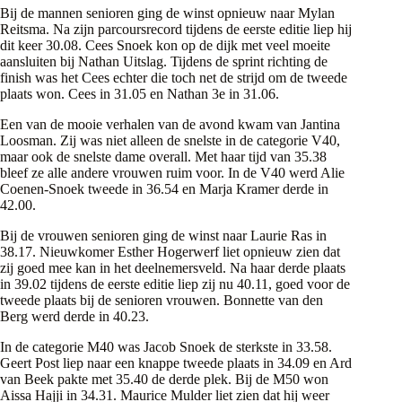
Bij de mannen senioren ging de winst opnieuw naar Mylan
Reitsma. Na zijn parcoursrecord tijdens de eerste editie liep hij
dit keer 30.08. Cees Snoek kon op de dijk met veel moeite
aansluiten bij Nathan Uitslag. Tijdens de sprint richting de
finish was het Cees echter die toch net de strijd om de tweede
plaats won. Cees in 31.05 en Nathan 3e in 31.06.
Een van de mooie verhalen van de avond kwam van Jantina
Loosman. Zij was niet alleen de snelste in de categorie V40,
maar ook de snelste dame overall. Met haar tijd van 35.38
bleef ze alle andere vrouwen ruim voor. In de V40 werd Alie
Coenen-Snoek tweede in 36.54 en Marja Kramer derde in
42.00.
Bij de vrouwen senioren ging de winst naar Laurie Ras in
38.17. Nieuwkomer Esther Hogerwerf liet opnieuw zien dat
zij goed mee kan in het deelnemersveld. Na haar derde plaats
in 39.02 tijdens de eerste editie liep zij nu 40.11, goed voor de
tweede plaats bij de senioren vrouwen. Bonnette van den
Berg werd derde in 40.23.
In de categorie M40 was Jacob Snoek de sterkste in 33.58.
Geert Post liep naar een knappe tweede plaats in 34.09 en Ard
van Beek pakte met 35.40 de derde plek. Bij de M50 won
Aissa Hajji in 34.31. Maurice Mulder liet zien dat hij weer