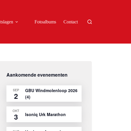
tslagen
Fotoalbums
Contact
Aankomende evenementen
SEP
GBU Windmolenloop 2026
2
(4)
OKT
Isoniq Urk Marathon
3