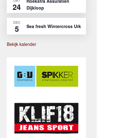
OKT
Hoekstra Assuratien
24
Dijkloop
DEC
Sea fresh Wintercross Urk
5
Bekijk kalender