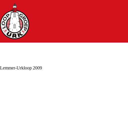
Ga
naar
de
inhoud
Lemmer-Urkloop 2009