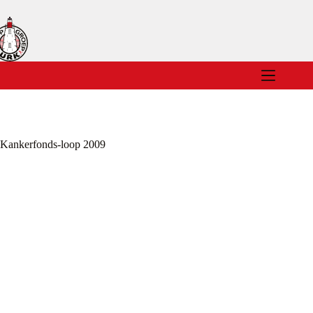
Ga
naar
de
inhoud
Kankerfonds-loop 2009