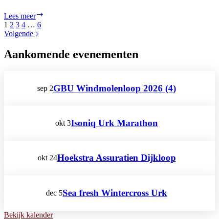
TFS
Lees meer
Wintercross
1
2
3
4
…
6
2012
Volgende
(dec)
Aankomende evenementen
GBU Windmolenloop 2026 (4)
sep
2
Isoniq Urk Marathon
okt
3
Hoekstra Assuratien Dijkloop
okt
24
Sea fresh Wintercross Urk
dec
5
Bekijk kalender