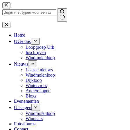
Ga
naar
de
inhoud
Geen
resultaten
Home
Over ons
Loopgroep Urk
Inschrijven
Windmolenloop
Nieuws
Laatste nieuws
Windmolenloop
Dijkloop
Wintercross
Andere lopen
Blogs
Evenementen
Uitslagen
Windmolenloop
Winnaars
Fotoalbums
Contact