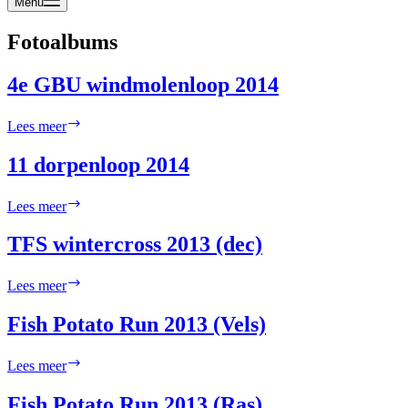
Menu
Fotoalbums
4e GBU windmolenloop 2014
4e
Lees meer
GBU
windmolenloop
11 dorpenloop 2014
2014
11
Lees meer
dorpenloop
2014
TFS wintercross 2013 (dec)
TFS
Lees meer
wintercross
2013
Fish Potato Run 2013 (Vels)
(dec)
Fish
Lees meer
Potato
Run
Fish Potato Run 2013 (Ras)