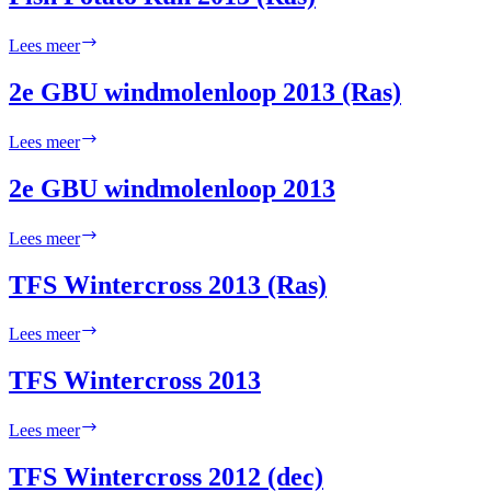
2013
(Vels)
Fish
Lees meer
Potato
Run
2e GBU windmolenloop 2013 (Ras)
2013
(Ras)
2e
Lees meer
GBU
windmolenloop
2e GBU windmolenloop 2013
2013
(Ras)
2e
Lees meer
GBU
windmolenloop
TFS Wintercross 2013 (Ras)
2013
TFS
Lees meer
Wintercross
2013
TFS Wintercross 2013
(Ras)
TFS
Lees meer
Wintercross
2013
TFS Wintercross 2012 (dec)