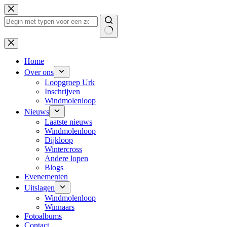
Ga
naar
de
inhoud
Geen
resultaten
Home
Over ons
Loopgroep Urk
Inschrijven
Windmolenloop
Nieuws
Laatste nieuws
Windmolenloop
Dijkloop
Wintercross
Andere lopen
Blogs
Evenementen
Uitslagen
Windmolenloop
Winnaars
Fotoalbums
Contact