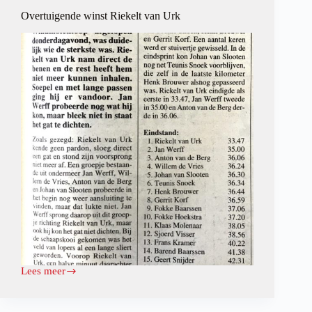
Overtuigende winst Riekelt van Urk
Lees meer
Overtuigende
winst
Riekelt
van