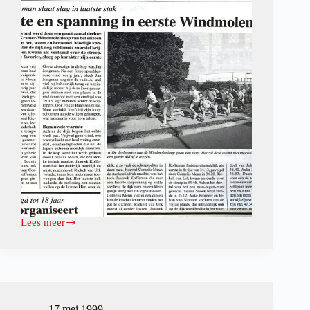
Lees meer
Warmte
en
spanning
in
eerste
windmolenloop
17 mei 1999