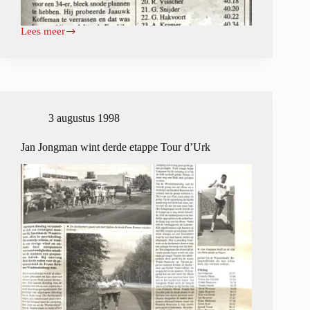
Lees meer
Jaauwk
Koffeman
met
gemak
eerste
3 augustus 1998
Jan Jongman wint derde etappe Tour d’Urk