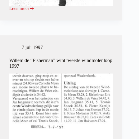
Lees meer
Cornelis
Meun
wint
ook
tweede
windmolenloop
7 juli 1997
Willem de “Fisherman” wint tweede windmolenloop
1997