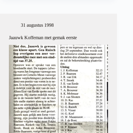
Windmolenloop
gaat
dinsdag
van
start
31 augustus 1998
Jaauwk Koffeman met gemak eerste