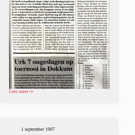
Lees meer
Jan
Jongman
doorbreekt
suprematie
Cornelis
Meun
1 september 1997