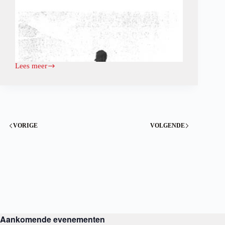
Lees meer
Willem
de
“Fisherman”
wint
tweede
windmolenloop
1997
VORIGE
VOLGENDE
Aankomende evenementen