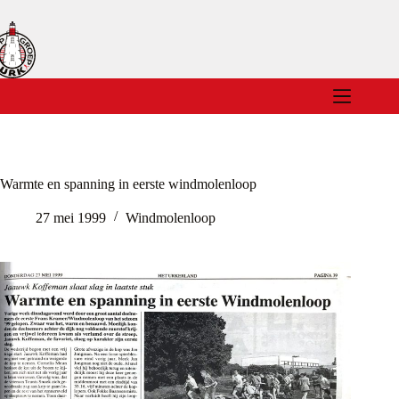
Ga
naar
de
inhoud
Warmte en spanning in eerste windmolenloop
27 mei 1999
Windmolenloop