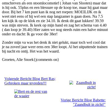
omschreven als een stoomlocomotief ( Johan van Slooten) maar dat
is hij ook. 55plus en een blessure op de koop toe, maar hij gaat maar
door. Bij het 7 km punt kan ik nog net roepen: MOEILIJK en ik
weet niet eens of hij wel een stap langzamer is gaan doen. Na 7.5
km kijk ik op de klok en zie 34.10. Ik denk dit gaat lukken! 39.59
was mijn streven. Ik keek op mijn hand en zag het schema van 4.40
( dan loop je 39.40) Hier zaten we nog steeds ruim een halve minuut
onder en dacht: Ik ga voor die 38er!
Zonder mijn va was het denk ik niet gelukt, maar toch wel cool dat
je na zoveel jaar weer eens een 38er loopt. Al het uitputtende trainen
bij nacht en ontij. Het was het waard.
Groeten, Alie Snoek{jcomments on}
Volgende
Bericht
Blog Bert Ras;
Gebroken maar tevreden!!!
Vorige
Bericht
Blog Babette:
"Zaandbult in zicht!"