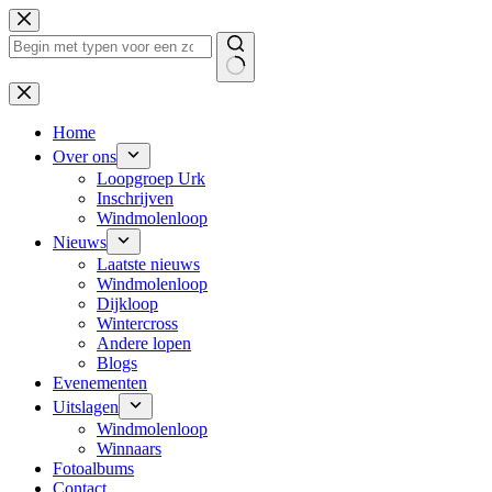
Ga
naar
de
inhoud
Geen
resultaten
Home
Over ons
Loopgroep Urk
Inschrijven
Windmolenloop
Nieuws
Laatste nieuws
Windmolenloop
Dijkloop
Wintercross
Andere lopen
Blogs
Evenementen
Uitslagen
Windmolenloop
Winnaars
Fotoalbums
Contact