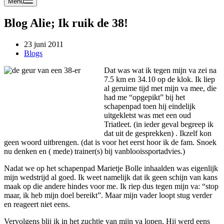
Menu
Blog Alie; Ik ruik de 38!
23 juni 2011
Blogs
Dat was wat ik tegen mijn va zei na
7.5 km en 34.10 op de klok. Ik liep
al geruime tijd met mijn va mee, die
had me “opgepikt” bij het
schapenpad toen hij eindelijk
uitgekletst was met een oud
Triatleet. (in ieder geval begreep ik
dat uit de gesprekken) . Ikzelf kon
geen woord uitbrengen. (dat is voor het eerst hoor ik de fam. Snoek
nu denken en ( mede) trainer(s) bij vanblooissportadvies.)
Nadat we op het schapenpad Marietje Bolle inhaalden was eigenlijk
mijn wedstrijd al goed. Ik weet namelijk dat ik geen schijn van kans
maak op die andere hindes voor me. Ik riep dus tegen mijn va: “stop
maar, ik heb mijn doel bereikt”. Maar mijn vader loopt stug verder
en reageert niet eens.
Vervolgens blij ik in het zuchtje van mijn va lopen. Hij werd eens