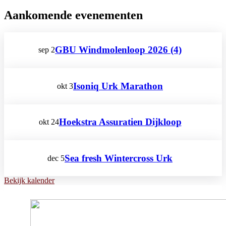
Aankomende evenementen
GBU Windmolenloop 2026 (4)
sep
2
Isoniq Urk Marathon
okt
3
Hoekstra Assuratien Dijkloop
okt
24
Sea fresh Wintercross Urk
dec
5
Bekijk kalender