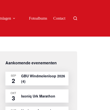
tslagen
Fotoalbums
Contact
Aankomende evenementen
SEP
GBU Windmolenloop 2026
2
(4)
OKT
Isoniq Urk Marathon
3