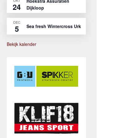
OKT
Hoekstra Assuratien
24
Dijkloop
DEC
Sea fresh Wintercross Urk
5
Bekijk kalender