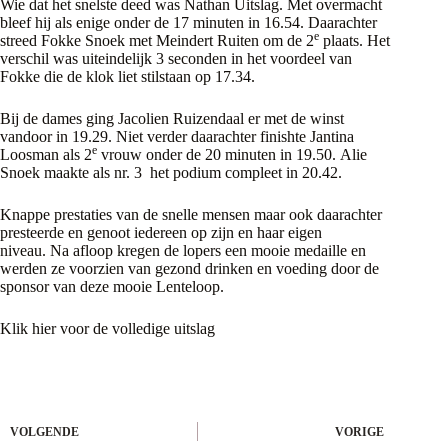
Wie dat het snelste deed was Nathan Uitslag. Met overmacht
bleef hij als enige onder de 17 minuten in 16.54. Daarachter
e
streed Fokke Snoek met Meindert Ruiten om de 2
plaats. Het
verschil was uiteindelijk 3 seconden in het voordeel van
Fokke die de klok liet stilstaan op 17.34.
Bij de dames ging Jacolien Ruizendaal er met de winst
vandoor in 19.29. Niet verder daarachter finishte Jantina
e
Loosman als 2
vrouw onder de 20 minuten in 19.50. Alie
Snoek maakte als nr. 3 het podium compleet in 20.42.
Knappe prestaties van de snelle mensen maar ook daarachter
presteerde en genoot iedereen op zijn en haar eigen
niveau. Na afloop kregen de lopers een mooie medaille en
werden ze voorzien van gezond drinken en voeding door de
sponsor van deze mooie Lenteloop.
Klik
hier
voor de volledige uitslag
VOLGENDE
VORIGE