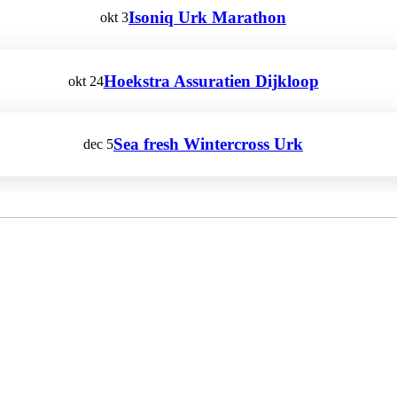
Isoniq Urk Marathon
okt
3
Hoekstra Assuratien Dijkloop
okt
24
Sea fresh Wintercross Urk
dec
5