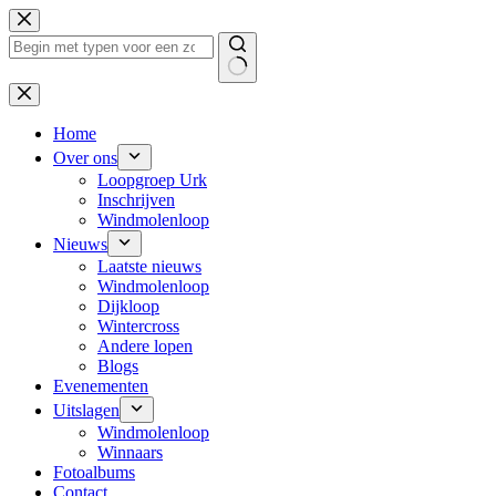
Ga
naar
de
inhoud
Geen
resultaten
Home
Over ons
Loopgroep Urk
Inschrijven
Windmolenloop
Nieuws
Laatste nieuws
Windmolenloop
Dijkloop
Wintercross
Andere lopen
Blogs
Evenementen
Uitslagen
Windmolenloop
Winnaars
Fotoalbums
Contact