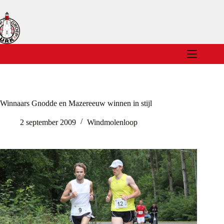
Ga
naar
de
inhoud
Winnaars Gnodde en Mazereeuw winnen in stijl
2 september 2009
Windmolenloop