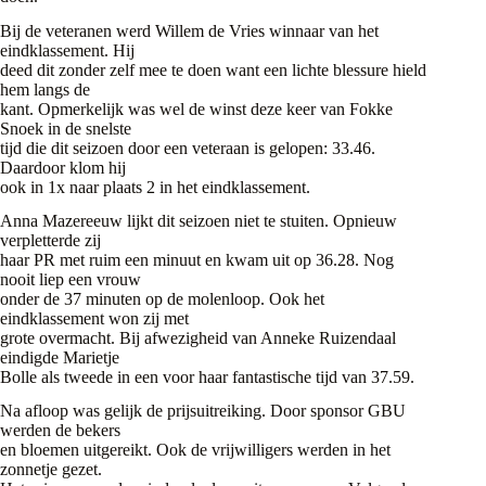
Bij de veteranen werd Willem de Vries winnaar van het
eindklassement. Hij
deed dit zonder zelf mee te doen want een lichte blessure hield
hem langs de
kant. Opmerkelijk was wel de winst deze keer van Fokke
Snoek in de snelste
tijd die dit seizoen door een veteraan is gelopen: 33.46.
Daardoor klom hij
ook in 1x naar plaats 2 in het eindklassement.
Anna Mazereeuw lijkt dit seizoen niet te stuiten. Opnieuw
verpletterde zij
haar PR met ruim een minuut en kwam uit op 36.28. Nog
nooit liep een vrouw
onder de 37 minuten op de molenloop. Ook het
eindklassement won zij met
grote overmacht. Bij afwezigheid van Anneke Ruizendaal
eindigde Marietje
Bolle als tweede in een voor haar fantastische tijd van 37.59.
Na afloop was gelijk de prijsuitreiking. Door sponsor GBU
werden de bekers
en bloemen uitgereikt. Ook de vrijwilligers werden in het
zonnetje gezet.