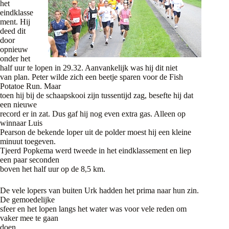
het
eindklasse
ment. Hij
deed dit
door
opnieuw
onder het
half uur te lopen in 29.32. Aanvankelijk was hij dit niet
van plan. Peter wilde zich een beetje sparen voor de Fish
Potatoe Run. Maar
toen hij bij de schaapskooi zijn tussentijd zag, besefte hij dat
een nieuwe
record er in zat. Dus gaf hij nog even extra gas. Alleen op
winnaar Luis
Pearson de bekende loper uit de polder moest hij een kleine
minuut toegeven.
Tjeerd Popkema werd tweede in het eindklassement en liep
een paar seconden
boven het half uur op de 8,5 km.
De vele lopers van buiten Urk hadden het prima naar hun zin.
De gemoedelijke
sfeer en het lopen langs het water was voor vele reden om
vaker mee te gaan
doen.