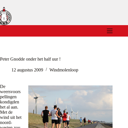
Ga
naar
de
inhoud
Peter Gnodde onder het half uur !
12 augustus 2009
Windmolenloop
De
weersvoors
pellingen
kondigden
het al aan.
Met de
wind uit het
noord-
westen zou