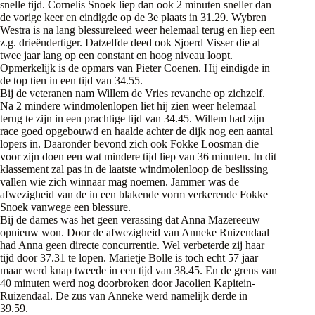
snelle tijd. Cornelis Snoek liep dan ook 2 minuten sneller dan
de vorige keer en eindigde op de 3e plaats in 31.29. Wybren
Westra is na lang blessureleed weer helemaal terug en liep een
z.g. drieëndertiger. Datzelfde deed ook Sjoerd Visser die al
twee jaar lang op een constant en hoog niveau loopt.
Opmerkelijk is de opmars van Pieter Coenen. Hij eindigde in
de top tien in een tijd van 34.55.
Bij de veteranen nam Willem de Vries revanche op zichzelf.
Na 2 mindere windmolenlopen liet hij zien weer helemaal
terug te zijn in een prachtige tijd van 34.45. Willem had zijn
race goed opgebouwd en haalde achter de dijk nog een aantal
lopers in. Daaronder bevond zich ook Fokke Loosman die
voor zijn doen een wat mindere tijd liep van 36 minuten. In dit
klassement zal pas in de laatste windmolenloop de beslissing
vallen wie zich winnaar mag noemen. Jammer was de
afwezigheid van de in een blakende vorm verkerende Fokke
Snoek vanwege een blessure.
Bij de dames was het geen verassing dat Anna Mazereeuw
opnieuw won. Door de afwezigheid van Anneke Ruizendaal
had Anna geen directe concurrentie. Wel verbeterde zij haar
tijd door 37.31 te lopen. Marietje Bolle is toch echt 57 jaar
maar werd knap tweede in een tijd van 38.45. En de grens van
40 minuten werd nog doorbroken door Jacolien Kapitein-
Ruizendaal. De zus van Anneke werd namelijk derde in
39.59.