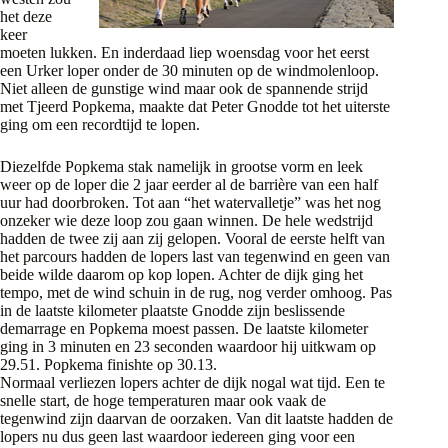
het deze
keer
moeten lukken. En inderdaad liep woensdag voor het eerst
een Urker loper onder de 30 minuten op de windmolenloop.
Niet alleen de gunstige wind maar ook de spannende strijd
met Tjeerd Popkema, maakte dat Peter Gnodde tot het uiterste
ging om een recordtijd te lopen.
Diezelfde Popkema stak namelijk in grootse vorm en leek
weer op de loper die 2 jaar eerder al de barrière van een half
uur had doorbroken. Tot aan “het watervalletje” was het nog
onzeker wie deze loop zou gaan winnen. De hele wedstrijd
hadden de twee zij aan zij gelopen. Vooral de eerste helft van
het parcours hadden de lopers last van tegenwind en geen van
beide wilde daarom op kop lopen. Achter de dijk ging het
tempo, met de wind schuin in de rug, nog verder omhoog. Pas
in de laatste kilometer plaatste Gnodde zijn beslissende
demarrage en Popkema moest passen. De laatste kilometer
ging in 3 minuten en 23 seconden waardoor hij uitkwam op
29.51. Popkema finishte op 30.13.
Normaal verliezen lopers achter de dijk nogal wat tijd. Een te
snelle start, de hoge temperaturen maar ook vaak de
tegenwind zijn daarvan de oorzaken. Van dit laatste hadden de
lopers nu dus geen last waardoor iedereen ging voor een