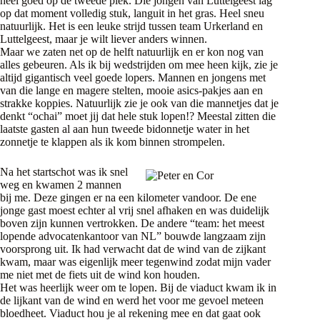
heel goed op de tweede plek. Die jongen van Luttelgeest lag
op dat moment volledig stuk, languit in het gras. Heel sneu
natuurlijk. Het is een leuke strijd tussen team Urkerland en
Luttelgeest, maar je wilt liever anders winnen.
Maar we zaten net op de helft natuurlijk en er kon nog van
alles gebeuren. Als ik bij wedstrijden om mee heen kijk, zie je
altijd gigantisch veel goede lopers. Mannen en jongens met
van die lange en magere stelten, mooie asics-pakjes aan en
strakke koppies. Natuurlijk zie je ook van die mannetjes dat je
denkt “ochai” moet jij dat hele stuk lopen!? Meestal zitten die
laatste gasten al aan hun tweede bidonnetje water in het
zonnetje te klappen als ik kom binnen strompelen.
Na het startschot was ik snel
weg en kwamen 2 mannen
bij me. Deze gingen er na een kilometer vandoor. De ene
jonge gast moest echter al vrij snel afhaken en was duidelijk
boven zijn kunnen vertrokken. De andere “team: het meest
lopende advocatenkantoor van NL” bouwde langzaam zijn
voorsprong uit. Ik had verwacht dat de wind van de zijkant
kwam, maar was eigenlijk meer tegenwind zodat mijn vader
me niet met de fiets uit de wind kon houden.
Het was heerlijk weer om te lopen. Bij de viaduct kwam ik in
de lijkant van de wind en werd het voor me gevoel meteen
bloedheet. Viaduct hou je al rekening mee en dat gaat ook