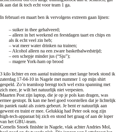
ik aan dat ik toch echt voor team 1 ga.
In februari en maart ben ik vervolgens extreem gaan lijnen:
– suiker in thee gehalveerd;
– alleen in het weekend en feestdagen taart en chips en
als ik echt veel zin heb;
– wat meer water drinken na trainen;
– Alcohol alleen na een zware basketbalwedstrijd;
– een schepje minder jus (“Sju”);
– magere York-ham op brood
3 kilo lichter en een aantal trainingen met lange broek stond ik
zaterdag 17-04-10 in Nagele met nummer 1 op mijn shirt
gespeld. Zo’n teamloop brengt toch wel extra spanning met
zich mee, je wilt het natuurlijk niet verpesten.
Maarten Post zijn laptop, die je op je pols kan dragen, was
ermee gestopt. Ik kan me heel goed voorstellen dat je lichtelijk
in paniek raakt als zoiets gebeurt. Je bent er natuurlijk aan
gewent en traint er mee. Gelukkig had Peter ook nog zijn
high-tech-apparaat bij zich en stond het graag of aan de loper
van het GBU-team.
Cornelis Snoek finishte in Nagele, vlak achter Andries Mol,