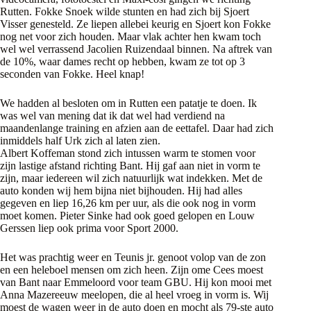
Rutten. Fokke Snoek wilde stunten en had zich bij Sjoert
Visser genesteld. Ze liepen allebei keurig en Sjoert kon Fokke
nog net voor zich houden. Maar vlak achter hen kwam toch
wel wel verrassend Jacolien Ruizendaal binnen. Na aftrek van
de 10%, waar dames recht op hebben, kwam ze tot op 3
seconden van Fokke. Heel knap!
We hadden al besloten om in Rutten een patatje te doen. Ik
was wel van mening dat ik dat wel had verdiend na
maandenlange training en afzien aan de eettafel. Daar had zich
inmiddels half Urk zich al laten zien.
Albert Koffeman stond zich intussen warm te stomen voor
zijn lastige afstand richting Bant. Hij gaf aan niet in vorm te
zijn, maar iedereen wil zich natuurlijk wat indekken. Met de
auto konden wij hem bijna niet bijhouden. Hij had alles
gegeven en liep 16,26 km per uur, als die ook nog in vorm
moet komen. Pieter Sinke had ook goed gelopen en Louw
Gerssen liep ook prima voor Sport 2000.
Het was prachtig weer en Teunis jr. genoot volop van de zon
en een heleboel mensen om zich heen. Zijn ome Cees moest
van Bant naar Emmeloord voor team GBU. Hij kon mooi met
Anna Mazereeuw meelopen, die al heel vroeg in vorm is. Wij
moest de wagen weer in de auto doen en mocht als 79-ste auto