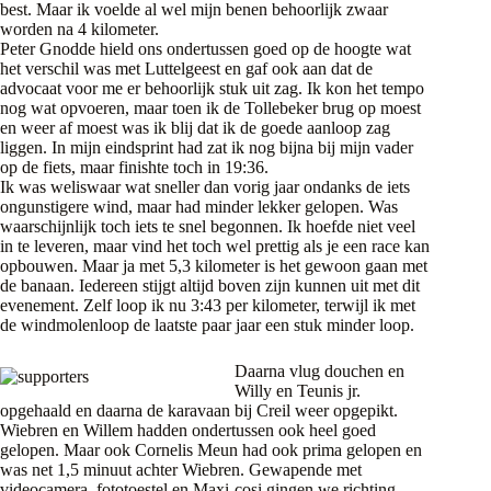
best. Maar ik voelde al wel mijn benen behoorlijk zwaar
worden na 4 kilometer.
Peter Gnodde hield ons ondertussen goed op de hoogte wat
het verschil was met Luttelgeest en gaf ook aan dat de
advocaat voor me er behoorlijk stuk uit zag. Ik kon het tempo
nog wat opvoeren, maar toen ik de Tollebeker brug op moest
en weer af moest was ik blij dat ik de goede aanloop zag
liggen. In mijn eindsprint had zat ik nog bijna bij mijn vader
op de fiets, maar finishte toch in 19:36.
Ik was weliswaar wat sneller dan vorig jaar ondanks de iets
ongunstigere wind, maar had minder lekker gelopen. Was
waarschijnlijk toch iets te snel begonnen. Ik hoefde niet veel
in te leveren, maar vind het toch wel prettig als je een race kan
opbouwen. Maar ja met 5,3 kilometer is het gewoon gaan met
de banaan. Iedereen stijgt altijd boven zijn kunnen uit met dit
evenement. Zelf loop ik nu 3:43 per kilometer, terwijl ik met
de windmolenloop de laatste paar jaar een stuk minder loop.
Daarna vlug douchen en
Willy en Teunis jr.
opgehaald en daarna de karavaan bij Creil weer opgepikt.
Wiebren en Willem hadden ondertussen ook heel goed
gelopen. Maar ook Cornelis Meun had ook prima gelopen en
was net 1,5 minuut achter Wiebren. Gewapende met
videocamera, fototoestel en Maxi-cosi gingen we richting