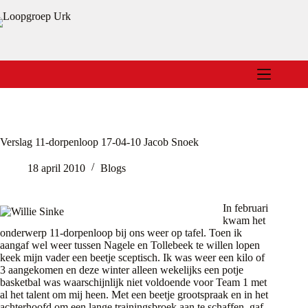
Ga
naar
de
inhoud
Verslag 11-dorpenloop 17-04-10 Jacob Snoek
18 april 2010
Blogs
In februari
kwam het
onderwerp 11-dorpenloop bij ons weer op tafel. Toen ik
aangaf wel weer tussen Nagele en Tollebeek te willen lopen
keek mijn vader een beetje sceptisch. Ik was weer een kilo of
3 aangekomen en deze winter alleen wekelijks een potje
basketbal was waarschijnlijk niet voldoende voor Team 1 met
al het talent om mij heen. Met een beetje grootspraak en in het
achterhoofd om een lange trainingsbroek aan te schaffen, gaf