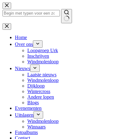
Ga
naar
de
inhoud
Geen
resultaten
Home
Over ons
Loopgroep Urk
Inschrijven
Windmolenloop
Nieuws
Laatste nieuws
Windmolenloop
Dijkloop
Wintercross
Andere lopen
Blogs
Evenementen
Uitslagen
Windmolenloop
Winnaars
Fotoalbums
Contact