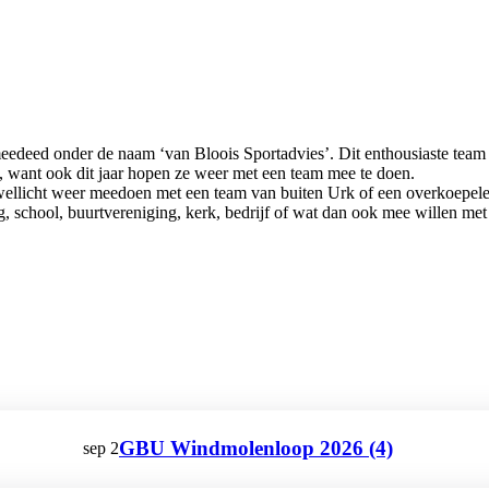
meedeed onder de naam ‘van Bloois Sportadvies’. Dit enthousiaste team
n, want ook dit jaar hopen ze weer met een team mee te doen.
n wellicht weer meedoen met een team van buiten Urk of een overkoepel
g, school, buurtvereniging, kerk, bedrijf of wat dan ook mee willen m
GBU Windmolenloop 2026 (4)
sep
2