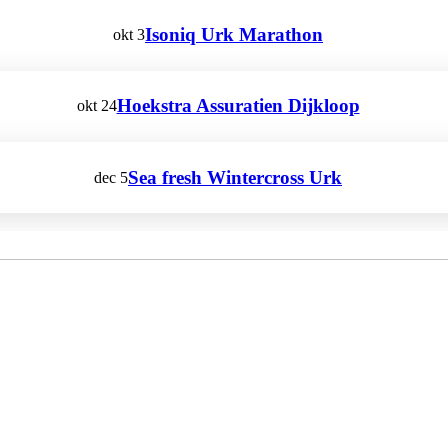
Isoniq Urk Marathon
okt
3
Hoekstra Assuratien Dijkloop
okt
24
Sea fresh Wintercross Urk
dec
5