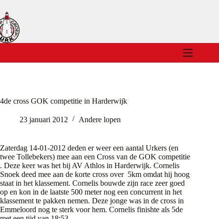
Ga
naar
de
inhoud
4de cross GOK competitie in Harderwijk
23 januari 2012
Andere lopen
Zaterdag 14-01-2012 deden er weer een aantal Urkers (en
twee Tollebekers) mee aan een Cross van de GOK competitie
. Deze keer was het bij AV Athlos in Harderwijk. Cornelis
Snoek deed mee aan de korte cross over 5km omdat hij hoog
staat in het klassement. Cornelis bouwde zijn race zeer goed
op en kon in de laatste 500 meter nog een concurrent in het
klassement te pakken nemen. Deze jonge was in de cross in
Emmeloord nog te sterk voor hem. Cornelis finishte als 5de
met een tijd van 18:53.