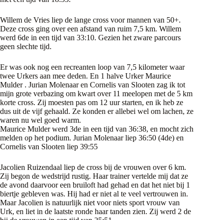
Willem de Vries liep de lange cross voor mannen van 50+.
Deze cross ging over een afstand van ruim 7,5 km. Willem
werd 6de in een tijd van 33:10. Gezien het zware parcours
geen slechte tijd.
Er was ook nog een recreanten loop van 7,5 kilometer waar
twee Urkers aan mee deden. En 1 halve Urker Maurice
Mulder . Jurian Molenaar en Cornelis van Slooten zag ik tot
mijn grote verbazing om kwart over 11 meelopen met de 5 km
korte cross. Zij moesten pas om 12 uur starten, en ik heb ze
dus uit de vijf gehaald. Ze konden er allebei wel om lachen, ze
waren nu wel goed warm.
Maurice Mulder werd 3de in een tijd van 36:38, en mocht zich
melden op het podium. Jurian Molenaar liep 36:50 (4de) en
Cornelis van Slooten liep 39:55
Jacolien Ruizendaal liep de cross bij de vrouwen over 6 km.
Zij begon de wedstrijd rustig. Haar trainer vertelde mij dat ze
de avond daarvoor een bruiloft had gehad en dat het niet bij 1
biertje gebleven was. Hij had er niet al te veel vertrouwen in.
Maar Jacolien is natuurlijk niet voor niets sport vrouw van
Urk, en liet in de laatste ronde haar tanden zien. Zij werd 2 de