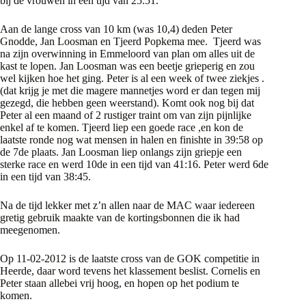
bij de vrouwen in een tijd van 25:51.
Aan de lange cross van 10 km (was 10,4) deden Peter
Gnodde, Jan Loosman en Tjeerd Popkema mee. Tjeerd was
na zijn overwinning in Emmeloord van plan om alles uit de
kast te lopen. Jan Loosman was een beetje grieperig en zou
wel kijken hoe het ging. Peter is al een week of twee ziekjes .
(dat krijg je met die magere mannetjes word er dan tegen mij
gezegd, die hebben geen weerstand). Komt ook nog bij dat
Peter al een maand of 2 rustiger traint om van zijn pijnlijke
enkel af te komen. Tjeerd liep een goede race ,en kon de
laatste ronde nog wat mensen in halen en finishte in 39:58 op
de 7de plaats. Jan Loosman liep onlangs zijn griepje een
sterke race en werd 10de in een tijd van 41:16. Peter werd 6de
in een tijd van 38:45.
Na de tijd lekker met z’n allen naar de MAC waar iedereen
gretig gebruik maakte van de kortingsbonnen die ik had
meegenomen.
Op 11-02-2012 is de laatste cross van de GOK competitie in
Heerde, daar word tevens het klassement beslist. Cornelis en
Peter staan allebei vrij hoog, en hopen op het podium te
komen.