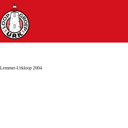
Ga
naar
de
inhoud
Lemmer-Urkloop 2004