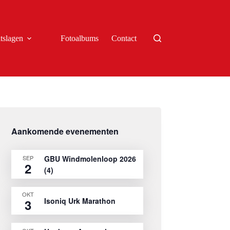
tslagen
Fotoalbums
Contact
Aankomende evenementen
SEP
GBU Windmolenloop 2026
2
(4)
OKT
Isoniq Urk Marathon
3