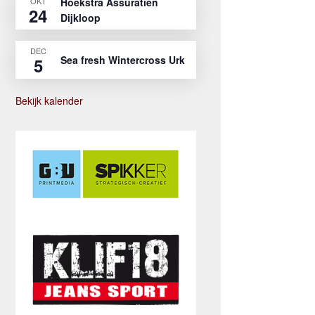
OKT
Hoekstra Assuratien
24
Dijkloop
DEC
Sea fresh Wintercross Urk
5
Bekijk kalender