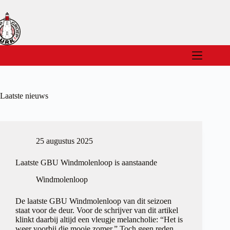
Ga
naar
de
inhoud
Laatste nieuws
25 augustus 2025
Laatste GBU Windmolenloop is aanstaande
Windmolenloop
De laatste GBU Windmolenloop van dit seizoen
staat voor de deur. Voor de schrijver van dit artikel
klinkt daarbij altijd een vleugje melancholie: “Het is
weer voorbij die mooie zomer.” Toch geen reden