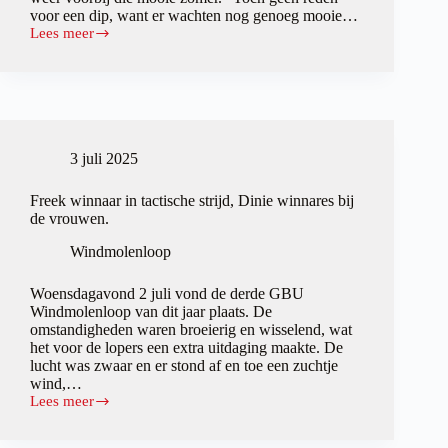
voor een dip, want er wachten nog genoeg mooie…
Lees meer
Laatste
GBU
Windmolenloop
is
aanstaande
3 juli 2025
Freek winnaar in tactische strijd, Dinie winnares bij
de vrouwen.
Windmolenloop
Woensdagavond 2 juli vond de derde GBU
Windmolenloop van dit jaar plaats. De
omstandigheden waren broeierig en wisselend, wat
het voor de lopers een extra uitdaging maakte. De
lucht was zwaar en er stond af en toe een zuchtje
wind,…
Lees meer
Freek
winnaar
in