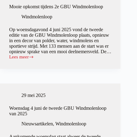
Mooie opkomst tijdens 2e GBU Windmolenloop
Windmolenloop
Op woensdagavond 4 juni 2025 vond de tweede
editie van de GBU Windmolenloop plaats, opnieuw
in een decor van polder, water, windmolens en
sportieve strijd. Met 133 mensen aan de start was er
opnieuw sprake van een mooi deelnemersveld. De…
Lees meer
Mooie
opkomst
tijdens
2e
GBU
Windmolenloop
29 mei 2025
Woensdag 4 juni de tweede GBU Windmolenloop
van 2025
Nieuwsartikelen
,
Windmolenloop
Aankomende woensdag staat alweer de tweede