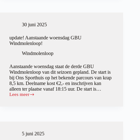
tactische
strijd,
Dinie
winnares
30 juni 2025
bij
de
vrouwen.
update! Aanstaande woensdag GBU
Windmolenloop!
Windmolenloop
Aanstaande woensdag staat de derde GBU
Windmolenloop van dit seizoen gepland. De start is
bij Ons Sporthuis op het bekende parcours van krap
8,5 km. Deelname kost €2,- en inschrijven kan
alleen ter plaatse vanaf 18:15 uur. De start is…
Lees meer
update!
Aanstaande
woensdag
GBU
Windmolenloop!
5 juni 2025