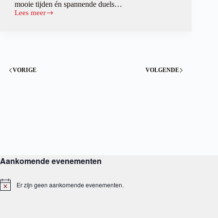
mooie tijden én spannende duels…
Lees meer
Freek
wint
overtuigend
1e
GBU
Windmolenloop
VORIGE
VOLGENDE
Aankomende evenementen
Er zijn geen aankomende evenementen.