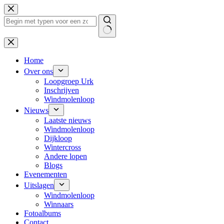
Ga
naar
de
inhoud
Geen
resultaten
Home
Over ons
Loopgroep Urk
Inschrijven
Windmolenloop
Nieuws
Laatste nieuws
Windmolenloop
Dijkloop
Wintercross
Andere lopen
Blogs
Evenementen
Uitslagen
Windmolenloop
Winnaars
Fotoalbums
Contact