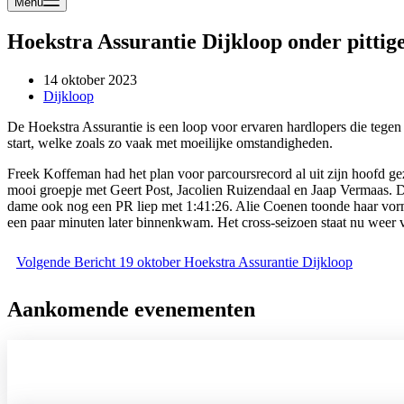
Menu
Hoekstra Assurantie Dijkloop onder pittig
14 oktober 2023
Dijkloop
De Hoekstra Assurantie is een loop voor ervaren hardlopers die tegen
start, welke zoals zo vaak met moeilijke omstandigheden.
Freek Koffeman had het plan voor parcoursrecord al uit zijn hoofd gez
mooi groepje met Geert Post, Jacolien Ruizendaal en Jaap Vermaas. Di
dame ook nog een PR liep met 1:41:26. Alie Coenen toonde haar vorm 
een paar minuten later binnenkwam. Het cross-seizoen staat nu weer
Volgende
Bericht
19 oktober Hoekstra Assurantie Dijkloop
Aankomende evenementen