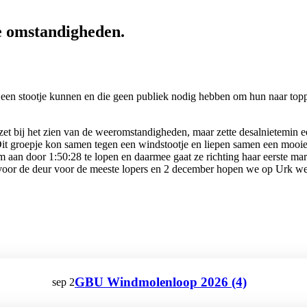
e omstandigheden.
 een stootje kunnen en die geen publiek nodig hebben om hun naar toppr
et bij het zien van de weeromstandigheden, maar zette desalnietemin ee
t groepje kon samen tegen een windstootje en liepen samen een mooie t
aan door 1:50:28 te lopen en daarmee gaat ze richting haar eerste mara
 voor de deur voor de meeste lopers en 2 december hopen we op Urk we
GBU Windmolenloop 2026 (4)
sep
2