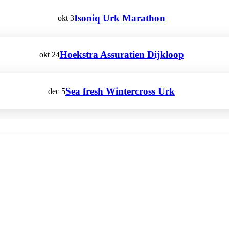
Isoniq Urk Marathon
okt
3
Hoekstra Assuratien Dijkloop
okt
24
Sea fresh Wintercross Urk
dec
5