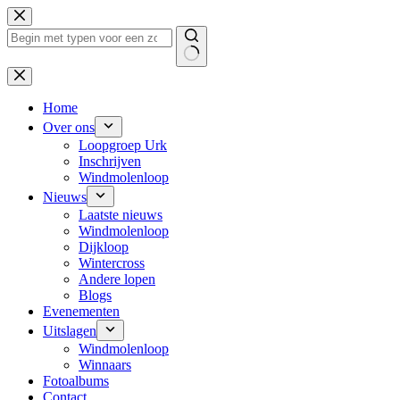
Ga
naar
de
inhoud
Geen
resultaten
Home
Over ons
Loopgroep Urk
Inschrijven
Windmolenloop
Nieuws
Laatste nieuws
Windmolenloop
Dijkloop
Wintercross
Andere lopen
Blogs
Evenementen
Uitslagen
Windmolenloop
Winnaars
Fotoalbums
Contact