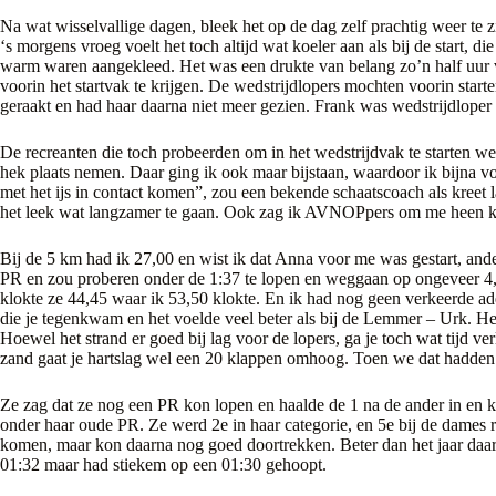
Na wat wisselvallige dagen, bleek het op de dag zelf prachtig weer te 
‘s morgens vroeg voelt het toch altijd wat koeler aan als bij de start, d
warm waren aangekleed. Het was een drukte van belang zo’n half uur v
voorin het startvak te krijgen. De wedstrijdlopers mochten voorin start
geraakt en had haar daarna niet meer gezien. Frank was wedstrijdloper d
De recreanten die toch probeerden om in het wedstrijdvak te starten w
hek plaats nemen. Daar ging ik ook maar bijstaan, waardoor ik bijna vo
met het ijs in contact komen”, zou een bekende schaatscoach als kreet
het leek wat langzamer te gaan. Ook zag ik AVNOPpers om me heen 
Bij de 5 km had ik 27,00 en wist ik dat Anna voor me was gestart, an
PR en zou proberen onder de 1:37 te lopen en weggaan op ongeveer 4
klokte ze 44,45 waar ik 53,50 klokte. En ik had nog geen verkeerde a
die je tegenkwam en het voelde veel beter als bij de Lemmer – Urk. Het 
Hoewel het strand er goed bij lag voor de lopers, ga je toch wat tijd ver
zand gaat je hartslag wel een 20 klappen omhoog. Toen we dat hadden
Ze zag dat ze nog een PR kon lopen en haalde de 1 na de ander in e
onder haar oude PR. Ze werd 2e in haar categorie, en 5e bij de dames r
komen, maar kon daarna nog goed doortrekken. Beter dan het jaar daarv
01:32 maar had stiekem op een 01:30 gehoopt.