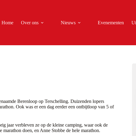
Home
Over ons
Nieuws
Evenementen
Ui
genaamde Berenloop op Terschelling. Duizenden lopers
athon. Ook was er een dag eerder een ontbijtloop van 5 of
vorig jaar verbleven ze op de kleine camping, waar ook de
ve marathon doen, en Anne Stobbe de hele marathon.