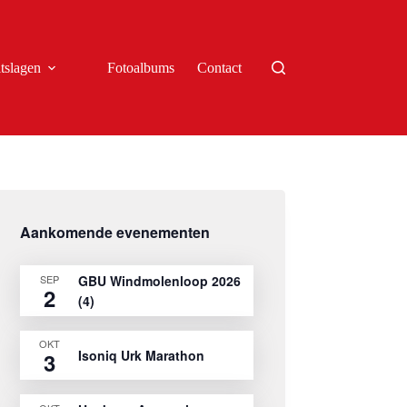
tslagen
Fotoalbums
Contact
Aankomende evenementen
SEP
GBU Windmolenloop 2026
2
(4)
OKT
Isoniq Urk Marathon
3