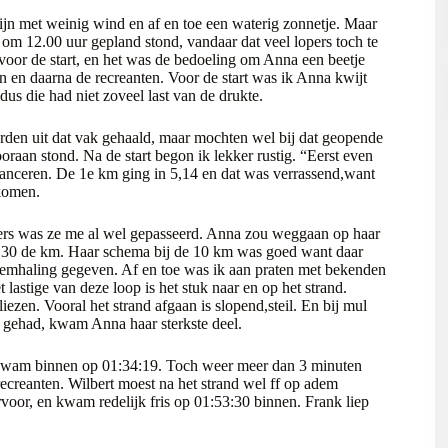
zijn met weinig wind en af en toe een waterig zonnetje. Maar
ie om 12.00 uur gepland stond, vandaar dat veel lopers toch te
oor de start, en het was de bedoeling om Anna een beetje
en en daarna de recreanten. Voor de start was ik Anna kwijt
us die had niet zoveel last van de drukte.
erden uit dat vak gehaald, maar mochten wel bij dat geopende
oraan stond. Na de start begon ik lekker rustig. “Eerst even
 lanceren. De 1e km ging in 5,14 en dat was verrassend,want
komen.
ders was ze me al wel gepasseerd. Anna zou weggaan op haar
,30 de km. Haar schema bij de 10 km was goed want daar
demhaling gegeven. Af en toe was ik aan praten met bekenden
lastige van deze loop is het stuk naar en op het strand.
liezen. Vooral het strand afgaan is slopend,steil. En bij mul
 gehad, kwam Anna haar sterkste deel.
n kwam binnen op 01:34:19. Toch weer meer dan 3 minuten
ecreanten. Wilbert moest na het strand wel ff op adem
oor, en kwam redelijk fris op 01:53:30 binnen. Frank liep