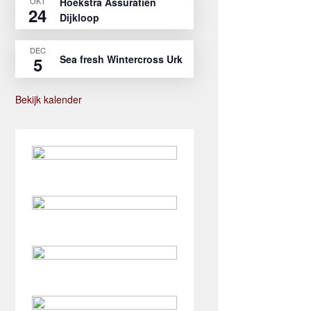
OKT
Hoekstra Assuratien
24
Dijkloop
DEC
Sea fresh Wintercross Urk
5
Bekijk kalender