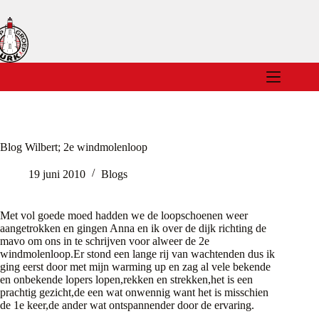
Ga
naar
de
inhoud
Blog Wilbert; 2e windmolenloop
19 juni 2010
Blogs
Met vol goede moed hadden we de loopschoenen weer
aangetrokken en gingen Anna en ik over de dijk richting de
mavo om ons in te schrijven voor alweer de 2e
windmolenloop.Er stond een lange rij van wachtenden dus ik
ging eerst door met mijn warming up en zag al vele bekende
en onbekende lopers lopen,rekken en strekken,het is een
prachtig gezicht,de een wat onwennig want het is misschien
de 1e keer,de ander wat ontspannender door de ervaring.