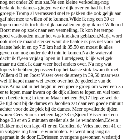
nog net onder 20 min zat.Na een kleine verkoeling-nog
bedankt he dames- gingen we de dijk over en had ik het
groepje Tromp al verrassend snel te pakken die ook gelijk aan
gaf niet mee te willen of te kunnen.Wilde ik nog een 39 er
lopen moest ik toch die dijk aanvallen en ging ik met Willem d
Borst mee op zoek naar een versnelling. Ik kon het tempo
goed vasthouden maar het was knokken geblazen,Marja word
ook met de maand sterker want die haalde ik pas net voor het
laatste hek in en op 7,5 km had ik 35,50 en moest ik alles
geven om nog onder de 40 min te komen.Na de waterval
dacht ik ff,een vrijdag lopen in Luttelgeest,ik lijk wel gek
maar nu denk ik daar weer heel anders over. Na nog wat
lopers te hebben gepasseerd op het laatste stuk kwam ik met
Willem d B en Joost Visser over de streep in 39,50 maar was
wel ff kapot maar wel tevree over het 2e gedeelte van de
race.Anna zat in het begin in een goede groep om weer een 35
er te lopen maar kwam op de dijk alleen te lopen en viel toen
een beetje terug in tempo.Maar met een 36,17 liep ze wel de
2e tijd ooit bij de dames en Jacolien zat daar een goede minuut
achter voor de 2e plek bij de dames. Meer opvallende tijden
waren Cees Snoek met een lage 33 er,Sjoerd Visser met een
hoge 33 er en 2 minuten sneller als de 1e windmolen,Edwin
Bakker met een lage 41 er en Carolien de Vries met een 41 er
in volgens mij haar 1e windmolen. Er werd nog lang na
gepraat in de door E.Driessen overigens gewonnen wedstrijd