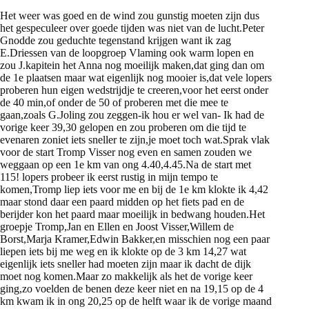
Het weer was goed en de wind zou gunstig moeten zijn dus
het gespeculeer over goede tijden was niet van de lucht.Peter
Gnodde zou geduchte tegenstand krijgen want ik zag
E.Driessen van de loopgroep Vlaming ook warm lopen en
zou J.kapitein het Anna nog moeilijk maken,dat ging dan om
de 1e plaatsen maar wat eigenlijk nog mooier is,dat vele lopers
proberen hun eigen wedstrijdje te creeren,voor het eerst onder
de 40 min,of onder de 50 of proberen met die mee te
gaan,zoals G.Joling zou zeggen-ik hou er wel van- Ik had de
vorige keer 39,30 gelopen en zou proberen om die tijd te
evenaren zoniet iets sneller te zijn,je moet toch wat.Sprak vlak
voor de start Tromp Visser nog even en samen zouden we
weggaan op een 1e km van ong 4.40,4.45.Na de start met
115! lopers probeer ik eerst rustig in mijn tempo te
komen,Tromp liep iets voor me en bij de 1e km klokte ik 4,42
maar stond daar een paard midden op het fiets pad en de
berijder kon het paard maar moeilijk in bedwang houden.Het
groepje Tromp,Jan en Ellen en Joost Visser,Willem de
Borst,Marja Kramer,Edwin Bakker,en misschien nog een paar
liepen iets bij me weg en ik klokte op de 3 km 14,27 wat
eigenlijk iets sneller had moeten zijn maar ik dacht de dijk
moet nog komen.Maar zo makkelijk als het de vorige keer
ging,zo voelden de benen deze keer niet en na 19,15 op de 4
km kwam ik in ong 20,25 op de helft waar ik de vorige maand