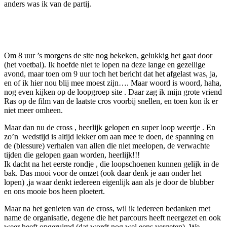
anders was ik van de partij.
Om 8 uur ’s morgens de site nog bekeken, gelukkig het gaat door
(het voetbal). Ik hoefde niet te lopen na deze lange en gezellige
avond, maar toen om 9 uur toch het bericht dat het afgelast was, ja,
en of ik hier nou blij mee moest zijn…. Maar woord is woord, haha,
nog even kijken op de loopgroep site . Daar zag ik mijn grote vriend
Ras op de film van de laatste cros voorbij snellen, en toen kon ik er
niet meer omheen.
Maar dan nu de cross , heerlijk gelopen en super loop weertje . En
zo’n wedstijd is altijd lekker om aan mee te doen, de spanning en
de (blessure) verhalen van allen die niet meelopen, de verwachte
tijden die gelopen gaan worden, heerlijk!!!
Ik dacht na het eerste rondje , die loopschoenen kunnen gelijk in de
bak. Das mooi voor de omzet (ook daar denk je aan onder het
lopen) ,ja waar denkt iedereen eigenlijk aan als je door de blubber
en ons mooie bos heen ploetert.
Maar na het genieten van de cross, wil ik iedereen bedanken met
name de organisatie, degene die het parcours heeft neergezet en ook
weer heeft opgeruimd (dat wordt nog wel eens vergeten). We