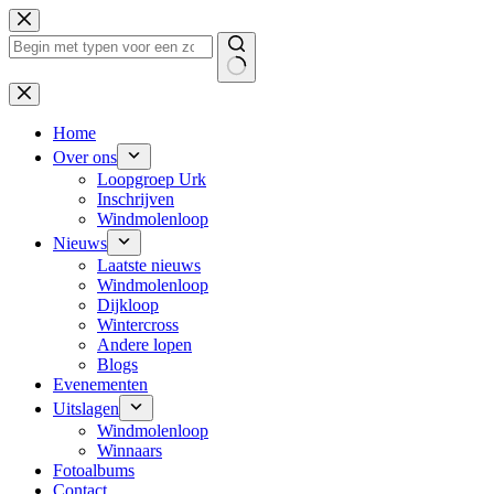
Ga
naar
de
inhoud
Geen
resultaten
Home
Over ons
Loopgroep Urk
Inschrijven
Windmolenloop
Nieuws
Laatste nieuws
Windmolenloop
Dijkloop
Wintercross
Andere lopen
Blogs
Evenementen
Uitslagen
Windmolenloop
Winnaars
Fotoalbums
Contact