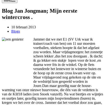
Menu
Blog Jan Jongman; Mijn eerste
wintercross .
10 februari 2013
Blogs
Jammer dat we met E1 (SV Urk waar ik
trainer/coach van ben) om 11 uur moesten
voetballen, stiekem hoopte ik dat het afgelast
zou worden. Maar vrijdagmorgen: het zonnetje
scheen lekker ,dus het zou doorgaan . Ik dacht;
ik ga lekker een stukje lopen voor de kost ,en
daarna weer fris in de winkel. Op de fiets
veranderde het lenteweer in winterse buien en
de hoop op de eerste cross kwam weer op.
Maar vrijdagavond nog gekeken op de site en
de wedstrijd kon gespeeld worden in
Joure.Dan maar gezellig naar de house-
warming van onze nieuwe buurvrouw, die één van de vedetten is
van de Klif18 ladies (een Snoek vanzelf). Na wat biertjes en wijntjes
en uurtjes later, gezellig tussen mijn loopvriendinnen (buren) in,
kregen we het over de cross. Jammer dat het voetbal door zou gaan,