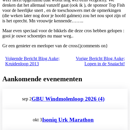
denken dat het allemaal vanzelf gaat (ook ik ), de sponsor Top Fish
voor de heerlijke snert , en de toeschouwers met de opmerkingen
(die weken later nog door je hoofd galmen) zou het nou spot zijn of
is het oprecht. Mn vrouwtje kennende……..
Maar even speciaal voor de bikkels die deze cros hebben gelopen :
gooi je ouwe schoentjes nu maar weg..
Gr een genieter en meeloper van de cross{jcomments on}
Volgende
Bericht
Blog Auke;
Vorige
Bericht
Blog Auke;
Kruidenloop 2013
Lopen in de Snaiacht!
Aankomende evenementen
GBU Windmolenloop 2026 (4)
sep
2
Isoniq Urk Marathon
okt
3