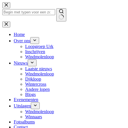
Ga
naar
de
inhoud
Geen
resultaten
Home
Over ons
Loopgroep Urk
Inschrijven
Windmolenloop
Nieuws
Laatste nieuws
Windmolenloop
Dijkloop
Wintercross
Andere lopen
Blogs
Evenementen
Uitslagen
Windmolenloop
Winnaars
Fotoalbums
Contact