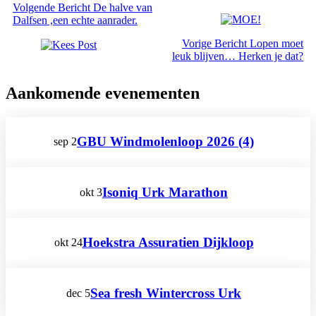
Volgende
Bericht
De halve van
Dalfsen ,een echte aanrader.
Vorige
Bericht
Lopen moet
leuk blijven… Herken je dat?
Aankomende evenementen
GBU Windmolenloop 2026 (4)
sep
2
Isoniq Urk Marathon
okt
3
Hoekstra Assuratien Dijkloop
okt
24
Sea fresh Wintercross Urk
dec
5