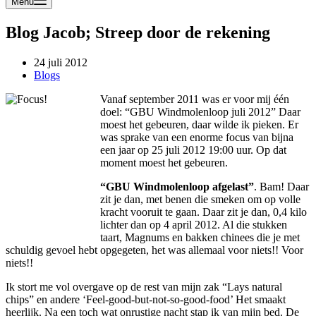
Menu
Blog Jacob; Streep door de rekening
24 juli 2012
Blogs
Vanaf september 2011 was er voor mij één
doel: “GBU Windmolenloop juli 2012” Daar
moest het gebeuren, daar wilde ik pieken. Er
was sprake van een enorme focus van bijna
een jaar op 25 juli 2012 19:00 uur. Op dat
moment moest het gebeuren.
“GBU Windmolenloop afgelast”
. Bam! Daar
zit je dan, met benen die smeken om op volle
kracht vooruit te gaan. Daar zit je dan, 0,4 kilo
lichter dan op 4 april 2012. Al die stukken
taart, Magnums en bakken chinees die je met
schuldig gevoel hebt opgegeten, het was allemaal voor niets!! Voor
niets!!
Ik stort me vol overgave op de rest van mijn zak “Lays natural
chips” en andere ‘Feel-good-but-not-so-good-food’ Het smaakt
heerlijk. Na een toch wat onrustige nacht stap ik van mijn bed. De