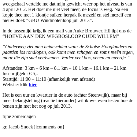
weegschaal vertelde me dat mijn gewicht weer op het niveau is van
4 april 2012. Het doet me niet veel meer, de focus is weg. Na een
kopje thee met 1 klontje suiker, herpak ik mezelf en stel mezelf een
nieuw doel: “GBU Windmolenloop juli 2013”.
In de tussentijd krijg ik een mail van Auke Brouwer. Hij tipt ons de
“
HOEVE AAN DEN WEGBOSLOOP OUDE WILLEM”
“Onderweg ziet men heidevelden waar de Schotse Hooglanders en
paarden los rondlopen, ook komt men schapen en soms reeën tegen,
maar die zijn snel verdwenen. Verder veel bos, venen en meertje.”
Afstanden: 3 km – 6 km – 8.1 km – 10.1 km – 16.1 km – 21 km
Inschrijfgeld: € 5,-
Starttijd: 11:00 – 11:10 (afhankelijk van afstand)
Website: klik
hier
Het is een uur en kwartier in de auto (achter Steenwijk), maar bij
meer belangstelling (reactie hieronder) wil ik wel even testen hoe de
benen zijn met het oog op juli 2013.
fijne zomerdagen
gr. Jacob Snoek{jcomments on}