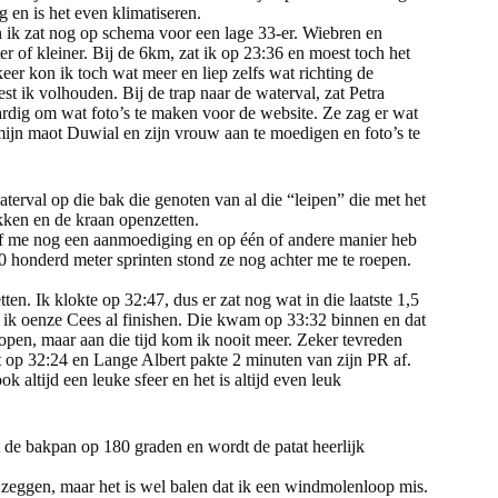
 en is het even klimatiseren.
en ik zat nog op schema voor een lage 33-er. Wiebren en
er of kleiner. Bij de 6km, zat ik op 23:36 en moest toch het
eer kon ik toch wat meer en liep zelfs wat richting de
t ik volhouden. Bij de trap naar de waterval, zat Petra
rdig om wat foto’s te maken voor de website. Ze zag er wat
mijn maot Duwial en zijn vrouw aan te moedigen en foto’s te
terval op die bak die genoten van al die “leipen” die met het
kken en de kraan openzetten.
f me nog een aanmoediging en op één of andere manier heb
 honderd meter sprinten stond ze nog achter me te roepen.
ten. Ik klokte op 32:47, dus er zat nog wat in die laatste 1,5
ag ik oenze Cees al finishen. Die kwam op 33:32 binnen en dat
elopen, maar aan die tijd kom ik nooit meer. Zeker tevreden
t op 32:24 en Lange Albert pakte 2 minuten van zijn PR af.
 altijd een leuke sfeer en het is altijd even leuk
t de bakpan op 180 graden en wordt de patat heerlijk
 zeggen, maar het is wel balen dat ik een windmolenloop mis.