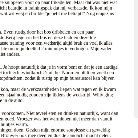
te snipperen voor op haar frikadellen. Maar dat was niet wat
cht baardje in trainingspak dat mij verbaasde. Ik kon mijn
 wat wit weg en brulde “je hebt me betrapt!” Nog enigszins
n. Even rustig door het bos dribbelen en een paar
e Berg tegen in het bos en deze hadden dezelfde
te training voor een wedstrijd altijd brak en voel ik alles.
chte om mijn doeltijd 2 minuutjes te verhogen. Mijn vader
niet anders.
 Je hoopt natuurlijk dat je in vorm bent en dat je een aardige
het toch echt windkracht 5 uit het Noorden blijft en voelt een
opdrachten, zodat ik rustig op mijn bureaustoel kan blijven
st kon, maar de werkzaamheden liepen wat tegen en ik kwam
en sjaal nodig zouden zijn tijdens de wedstrijd. Willy ging
 in de auto.
oorkomen. Niet teveel eten en drinken natuurlijk, want dan
nen goed. Vroeger was het warmlopen niet meer dan vanuit
minuutjes warm.
feningen doen. Gezien mijn enorme souplesse en geweldig
ek Brouwer ook mee deed en dus de aandacht mocht delen.