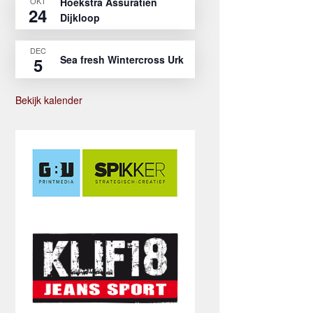
OKT
Hoekstra Assuratien
24
Dijkloop
DEC
Sea fresh Wintercross Urk
5
Bekijk kalender