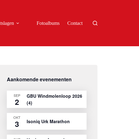
tslagen
Fotoalbums
Contact
Aankomende evenementen
SEP
GBU Windmolenloop 2026
2
(4)
OKT
Isoniq Urk Marathon
3