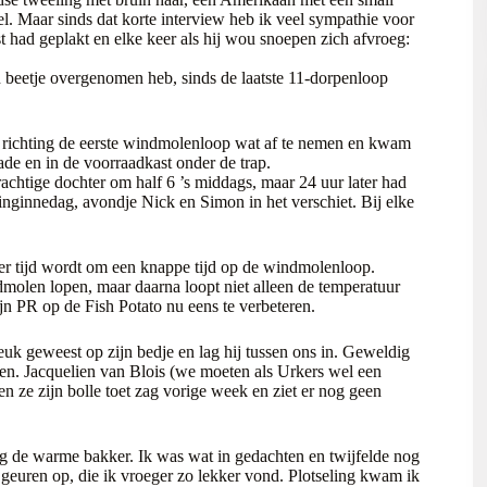
el. Maar sinds dat korte interview heb ik veel sympathie voor
t had geplakt en elke keer als hij wou snoepen zich afvroeg:
n beetje overgenomen heb, sinds de laatste 11-dorpenloop
 richting de eerste windmolenloop wat af te nemen en kwam
lade en in de voorraadkast onder de trap.
prachtige dochter om half 6 ’s middags, maar 24 uur later had
ninginnedag, avondje Nick en Simon in het verschiet. Bij elke
eer tijd wordt om een knappe tijd op de windmolenloop.
dmolen lopen, maar daarna loopt niet alleen de temperatuur
n PR op de Fish Potato nu eens te verbeteren.
k geweest op zijn bedje en lag hij tussen ons in. Geweldig
ien. Jacquelien van Blois (we moeten als Urkers wel een
n ze zijn bolle toet zag vorige week en ziet er nog geen
ing de warme bakker. Ik was wat in gedachten en twijfelde nog
 geuren op, die ik vroeger zo lekker vond. Plotseling kwam ik