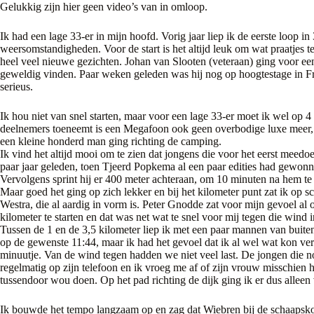
Gelukkig zijn hier geen video’s van in omloop.
Ik had een lage 33-er in mijn hoofd. Vorig jaar liep ik de eerste loop i
weersomstandigheden. Voor de start is het altijd leuk om wat praatje
heel veel nieuwe gezichten. Johan van Slooten (veteraan) ging voor een 
geweldig vinden. Paar weken geleden was hij nog op hoogtestage in
serieus.
Ik hou niet van snel starten, maar voor een lage 33-er moet ik wel op 4
deelnemers toeneemt is een Megafoon ook geen overbodige luxe meer, 
een kleine honderd man ging richting de camping.
Ik vind het altijd mooi om te zien dat jongens die voor het eerst meedo
paar jaar geleden, toen Tjeerd Popkema al een paar edities had gewon
Vervolgens sprint hij er 400 meter achteraan, om 10 minuten na hem te 
Maar goed het ging op zich lekker en bij het kilometer punt zat ik op 
Westra, die al aardig in vorm is. Peter Gnodde zat voor mijn gevoel a
kilometer te starten en dat was net wat te snel voor mij tegen die wind i
Tussen de 1 en de 3,5 kilometer liep ik met een paar mannen van buiten
op de gewenste 11:44, maar ik had het gevoel dat ik al wel wat kon ver
minuutje. Van de wind tegen hadden we niet veel last. De jongen die nog
regelmatig op zijn telefoon en ik vroeg me af of zijn vrouw misschie
tussendoor wou doen. Op het pad richting de dijk ging ik er dus alleen
Ik bouwde het tempo langzaam op en zag dat Wiebren bij de schaapsko