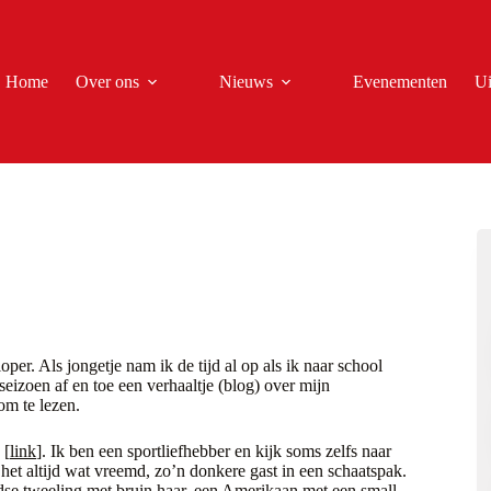
Home
Over ons
Nieuws
Evenementen
Ui
r. Als jongetje nam ik de tijd al op als ik naar school
 seizoen af en toe een verhaaltje (blog) over mijn
om te lezen.
 [
link
]. Ik ben een sportliefhebber en kijk soms zelfs naar
k het altijd wat vreemd, zo’n donkere gast in een schaatspak.
edse tweeling met bruin haar, een Amerikaan met een small