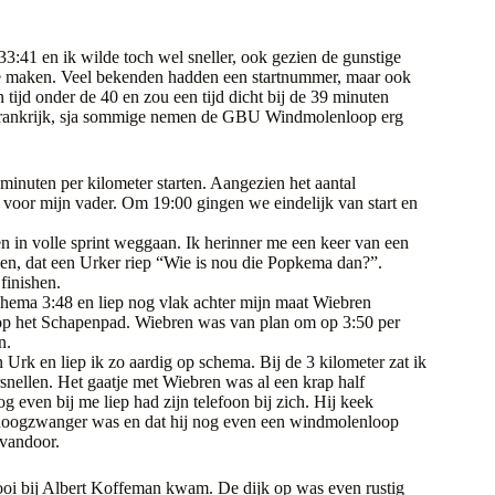
n 33:41 en ik wilde toch wel sneller, ook gezien de gunstige
s te maken. Veel bekenden hadden een startnummer, maar ook
tijd onder de 40 en zou een tijd dicht bij de 39 minuten
 Frankrijk, sja sommige nemen de GBU Windmolenloop erg
 minuten per kilometer starten. Aangezien het aantal
voor mijn vader. Om 19:00 gingen we eindelijk van start en
en in volle sprint weggaan. Ik herinner me een keer van een
nen, dat een Urker riep “Wie is nou die Popkema dan?”.
finishen.
schema 3:48 en liep nog vlak achter mijn maat Wiebren
l op het Schapenpad. Wiebren was van plan om op 3:50 per
n.
 Urk en liep ik zo aardig op schema. Bij de 3 kilometer zat ik
snellen. Het gaatje met Wiebren was al een krap half
 even bij me liep had zijn telefoon bij zich. Hij keek
n hoogzwanger was en dat hij nog even een windmolenloop
 vandoor.
oi bij Albert Koffeman kwam. De dijk op was even rustig