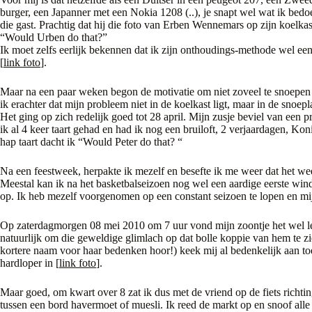
burger, een Japanner met een Nokia 1208 (..), je snapt wel wat ik bedo
die gast. Prachtig dat hij die foto van Erben Wennemars op zijn koelkas
“Would Urben do that?”
Ik moet zelfs eerlijk bekennen dat ik zijn onthoudings-methode wel ee
[
link foto
].
Maar na een paar weken begon de motivatie om niet zoveel te snoepen
ik erachter dat mijn probleem niet in de koelkast ligt, maar in de snoep
Het ging op zich redelijk goed tot 28 april. Mijn zusje beviel van een 
ik al 4 keer taart gehad en had ik nog een bruiloft, 2 verjaardagen, Ko
hap taart dacht ik “Would Peter do that? “
Na een feestweek, herpakte ik mezelf en besefte ik me weer dat het w
Meestal kan ik na het basketbalseizoen nog wel een aardige eerste win
op. Ik heb mezelf voorgenomen op een constant seizoen te lopen en mij
Op zaterdagmorgen 08 mei 2010 om 7 uur vond mijn zoontje het wel leu
natuurlijk om die geweldige glimlach op dat bolle koppie van hem te z
kortere naam voor haar bedenken hoor!) keek mij al bedenkelijk aan toe
hardloper in [
link foto
].
Maar goed, om kwart over 8 zat ik dus met de vriend op de fiets richt
tussen een bord havermoet of muesli. Ik reed de markt op en snoof alle