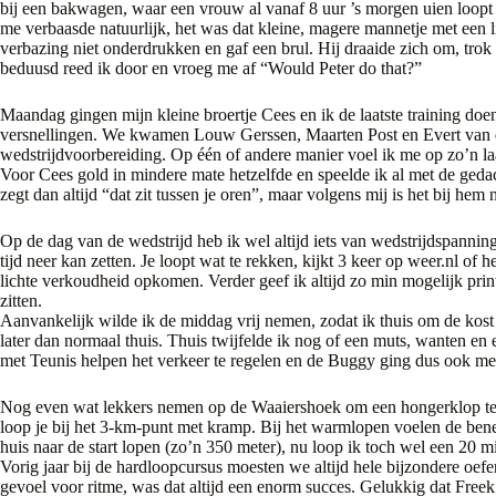
bij een bakwagen, waar een vrouw al vanaf 8 uur ’s morgen uien loopt 
me verbaasde natuurlijk, het was dat kleine, magere mannetje met een li
verbazing niet onderdrukken en gaf een brul. Hij draaide zich om, trok
beduusd reed ik door en vroeg me af “Would Peter do that?”
Maandag gingen mijn kleine broertje Cees en ik de laatste training doe
versnellingen. We kwamen Louw Gerssen, Maarten Post en Evert van d
wedstrijdvoorbereiding. Op één of andere manier voel ik me op zo’n laats
Voor Cees gold in mindere mate hetzelfde en speelde ik al met de geda
zegt dan altijd “dat zit tussen je oren”, maar volgens mij is het bij hem 
Op de dag van de wedstrijd heb ik wel altijd iets van wedstrijdspanning.
tijd neer kan zetten. Je loopt wat te rekken, kijkt 3 keer op weer.nl of 
lichte verkoudheid opkomen. Verder geef ik altijd zo min mogelijk print
zitten.
Aanvankelijk wilde ik de middag vrij nemen, zodat ik thuis om de ko
later dan normaal thuis. Thuis twijfelde ik nog of een muts, wanten en e
met Teunis helpen het verkeer te regelen en de Buggy ging dus ook mee
Nog even wat lekkers nemen op de Waaiershoek om een hongerklop te v
loop je bij het 3-km-punt met kramp. Bij het warmlopen voelen de be
huis naar de start lopen (zo’n 350 meter), nu loop ik toch wel een 20 
Vorig jaar bij de hardloopcursus moesten we altijd hele bijzondere oe
gevoel voor ritme, was dat altijd een enorm succes. Gelukkig dat Fre