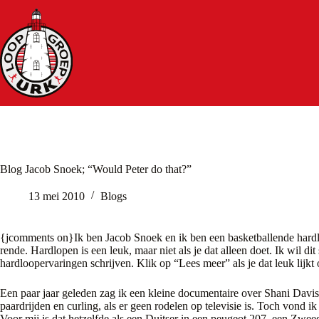
Ga
naar
de
inhoud
Blog Jacob Snoek; “Would Peter do that?”
13 mei 2010
Blogs
{jcomments on}Ik ben Jacob Snoek en ik ben een basketballende hardlope
rende. Hardlopen is een leuk, maar niet als je dat alleen doet. Ik wil dit
hardloopervaringen schrijven. Klik op “Lees meer” als je dat leuk lijkt 
Een paar jaar geleden zag ik een kleine documentaire over Shani Davis
paardrijden en curling, als er geen rodelen op televisie is. Toch vond i
Voor mij is dat hetzelfde als een Duitser in een peugeot 207, een Zwe