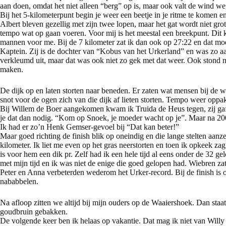
aan doen, omdat het niet alleen “berg” op is, maar ook valt de wind weg
Bij het 5-kilometerpunt begin je weer een beetje in je ritme te komen 
Albert bleven gezellig met zijn twee lopen, maar het gat wordt niet grot
tempo wat op gaan voeren. Voor mij is het meestal een breekpunt. Dit k
mannen voor me. Bij de 7 kilometer zat ik dan ook op 27:22 en dat moes
Kaptein. Zij is de dochter van “Kobus van het Urkerland” en was zo aa
verkleumd uit, maar dat was ook niet zo gek met dat weer. Ook stond 
maken.
De dijk op en laten storten naar beneden. Er zaten wat mensen bij de wa
snot voor de ogen zich van die dijk af lieten storten. Tempo weer oppa
Bij Willem de Boer aangekomen kwam ik Truida de Heus tegen, zij ga
je dat dan nodig. “Kom op Snoek, je moeder wacht op je”. Maar na 200
Ik had er zo’n Henk Gemser-gevoel bij “Dat kan beter!”
Maar goed richting de finish blik op oneindig en die lange stelten aanzet
kilometer. Ik liet me even op het gras neerstorten en toen ik opkeek z
is voor hem een dik pr. Zelf had ik een hele tijd al eens onder de 32 g
met mijn tijd en ik was niet de enige die goed gelopen had. Wiebren za
Peter en Anna verbeterden wederom het Urker-record. Bij de finish is ook
nababbelen.
Na afloop zitten we altijd bij mijn ouders op de Waaiershoek. Dan staa
goudbruin gebakken.
De volgende keer ben ik helaas op vakantie. Dat mag ik niet van Willy