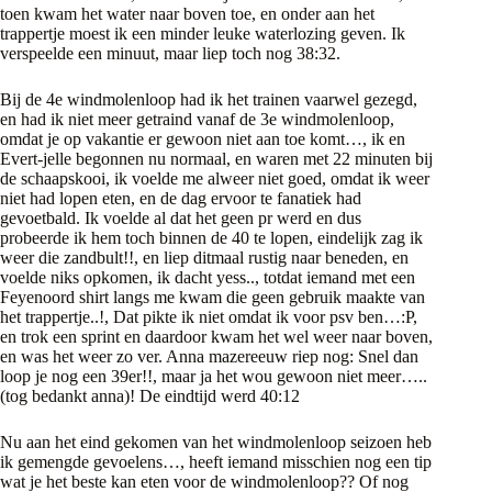
toen kwam het water naar boven toe, en onder aan het
trappertje moest ik een minder leuke waterlozing geven. Ik
verspeelde een minuut, maar liep toch nog 38:32.
Bij de 4e windmolenloop had ik het trainen vaarwel gezegd,
en had ik niet meer getraind vanaf de 3e windmolenloop,
omdat je op vakantie er gewoon niet aan toe komt…, ik en
Evert-jelle begonnen nu normaal, en waren met 22 minuten bij
de schaapskooi, ik voelde me alweer niet goed, omdat ik weer
niet had lopen eten, en de dag ervoor te fanatiek had
gevoetbald. Ik voelde al dat het geen pr werd en dus
probeerde ik hem toch binnen de 40 te lopen, eindelijk zag ik
weer die zandbult!!, en liep ditmaal rustig naar beneden, en
voelde niks opkomen, ik dacht yess.., totdat iemand met een
Feyenoord shirt langs me kwam die geen gebruik maakte van
het trappertje..!, Dat pikte ik niet omdat ik voor psv ben…:P,
en trok een sprint en daardoor kwam het wel weer naar boven,
en was het weer zo ver. Anna mazereeuw riep nog: Snel dan
loop je nog een 39er!!, maar ja het wou gewoon niet meer…..
(tog bedankt anna)! De eindtijd werd 40:12
Nu aan het eind gekomen van het windmolenloop seizoen heb
ik gemengde gevoelens…, heeft iemand misschien nog een tip
wat je het beste kan eten voor de windmolenloop?? Of nog