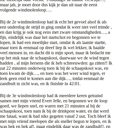
maar jah, je moet door dus kijk je dan uit naar de eerst
volgende windmolenloop….
Bij de 2e windmolenloop had ik echt het gevoel alsof ik als
een underdog de strijd in ging omdat ik weer niet veel trimde ,
en dan krijg je ook nog eens met zware omstandigheden…, a
fijn, eindelijk was daar het startschot en begonnen we te
lopen, ik had een moeilijke start, omdat ik als laatste startte,
maar toen ik eenmaal op dreef liep ik wel lekker, ik haalde
veel mensen in, en dacht dit is mijn sport, maar ik bedacht me
op het stuk naar de schaapskooi, daarwaar we de wind tegen
hadden , al mijn hersens die ik heb schreeuwden: ga zitten!! Ik
zat 22 minuten onderweg toen ik bij de schaapskooi was, en
toen kwam de dijk…, en toen was het weer wind tegen, er
leek geen eind te komen aan die dijk…, totdat eenmaal de
zandbult in zicht was, en ik finishte in 42:01.
Bij de 3e windmolenloop had ik meerdere keren getraind
samen met mijn vriend Evert Jelle, en begonnen we de loop
goed, we liepen snel, en waren met 21 minuten al bij de
schaapskooi, toen nam ik bij de drinkpost water, en dat werd
me fataal, want ik had niks gegeten vanaf 2 uur, Toch bleef ik
met mijn vriend meelopen die als sneller begon te lopen, en ik
was bek en bek af!, maar eindelijk daar was de zandbult!!, en