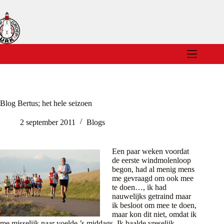
Ga
naar
de
inhoud
Blog Bertus; het hele seizoen
2 september 2011
Blogs
Een paar weken voordat
de eerste windmolenloop
begon, had al menig mens
me gevraagd om ook mee
te doen…, ik had
nauwelijks getraind maar
ik besloot om mee te doen,
maar kon dit niet, omdat ik
me misselijk naar voelde ’s middags. Ik baalde vreselijk…,