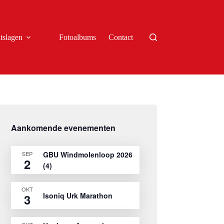
tslagen
Fotoalbums
Contact
Aankomende evenementen
SEP
GBU Windmolenloop 2026
2
(4)
OKT
Isoniq Urk Marathon
3