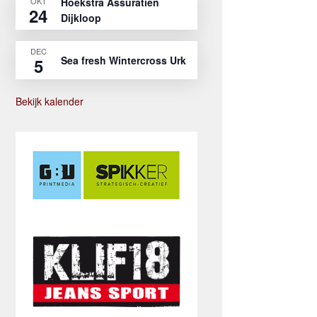
OKT
Hoekstra Assuratien
24
Dijkloop
DEC
Sea fresh Wintercross Urk
5
Bekijk kalender