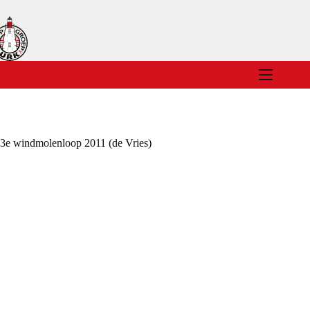
Ga
naar
de
inhoud
3e windmolenloop 2011 (de Vries)