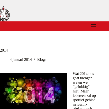
Ga
naar
de
inhoud
2014
4 januari 2014
Blogs
Wat 2014 ons
gaat brengen
weten we
“gelukkig”
niet! Maar
iedereen zal op
sportief gebied
natuurlijk
stiekem toch