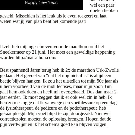
wel een paar
doelen hebben
gesteld. Misschien is het leuk als je even reageert en laat
weten wat jij van plan bent het komende jaar!
Ikzelf heb mij ingeschreven voor de marathon rond het
Sneekermeer op 21 juni. Het moet een geweldige happening
worden http://mar-athon.com/
Best spannend! Jaren terug heb ik 2x de marathon Urk-Zwolle
gedaan. Het gevoel van “dat het nog niet af is” is altijd een
beetje blijven hangen. Ik zou het uitstellen tot mijn 50e jaar als
ultiem voorbeeld van de midlifecrises, maar mijn zoon Tim
gaat hem ook doen en heeft mij overgehaald. Dus dan maar 2
jaar eerder. Ik moet zeggen dat ik er ook wel zin in heb. Ik
ben zo mesjogge dat ik vanwege een voetblessure op één dag
de fysiotherapeut, de pedicure en de podotherapeut heb
geraadpleegd. Mijn voet blijkt te zijn doorgezakt. Nieuwe
correctiezolen moeten de oplossing brengen. Hopen dat de
pijn verdwijnt en ik het schema goed kan blijven volgen.