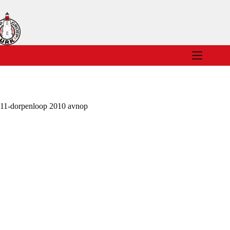
Ga
naar
de
inhoud
11-dorpenloop 2010 avnop