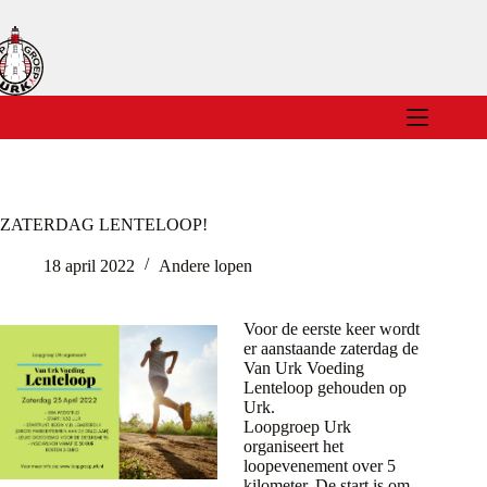
Ga
naar
de
inhoud
ZATERDAG LENTELOOP!
18 april 2022
Andere lopen
Voor de eerste keer wordt
er aanstaande zaterdag de
Van Urk Voeding
Lenteloop gehouden op
Urk.
Loopgroep Urk
organiseert het
loopevenement over 5
kilometer. De start is om