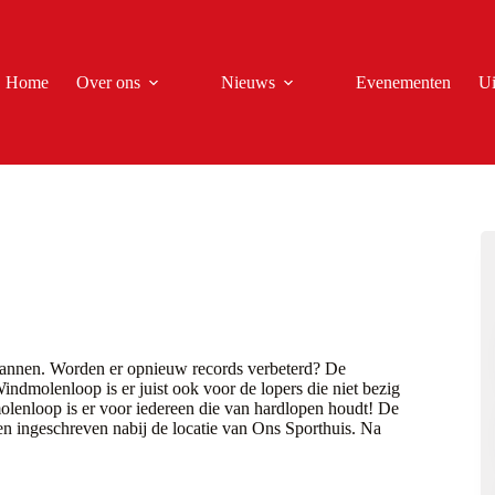
Home
Over ons
Nieuws
Evenementen
Ui
spannen. Worden er opnieuw records verbeterd? De
indmolenloop is er juist ook voor de lopers die niet bezig
enloop is er voor iedereen die van hardlopen houdt! De
en ingeschreven nabij de locatie van Ons Sporthuis. Na