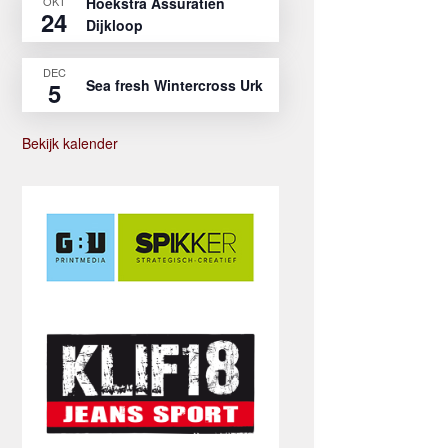
OKT
Hoekstra Assuratien
24
Dijkloop
DEC
Sea fresh Wintercross Urk
5
Bekijk kalender