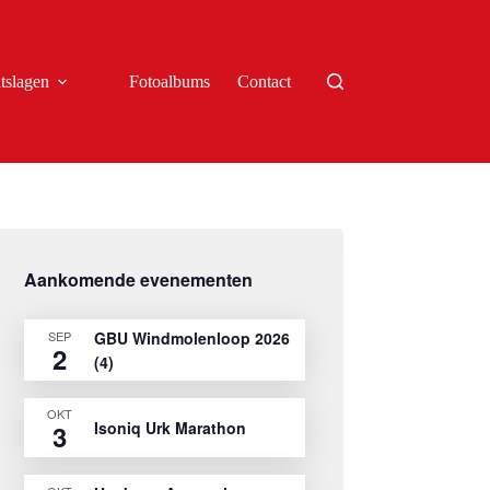
tslagen
Fotoalbums
Contact
Aankomende evenementen
SEP
GBU Windmolenloop 2026
2
(4)
OKT
Isoniq Urk Marathon
3