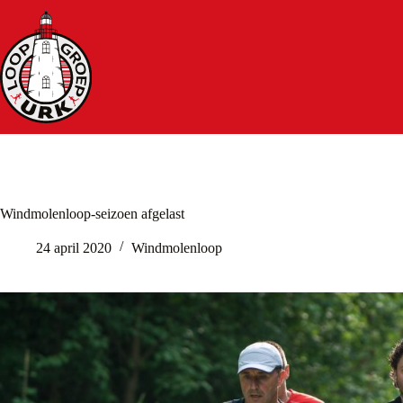
Ga
naar
de
inhoud
Windmolenloop-seizoen afgelast
24 april 2020
Windmolenloop