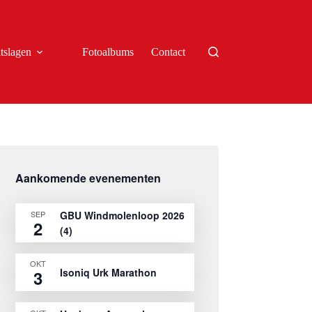
tslagen
Fotoalbums
Contact
Aankomende evenementen
SEP
GBU Windmolenloop 2026
2
(4)
OKT
Isoniq Urk Marathon
3