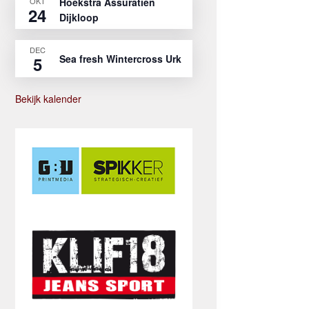
OKT
Hoekstra Assuratien
24
Dijkloop
DEC
Sea fresh Wintercross Urk
5
Bekijk kalender