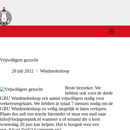
Ga
naar
de
inhoud
Vrijwilligers gezocht
20 juli 2012
Windmolenloop
Beste bezoeker. We
hebben ook voor de derde
GBU Windmolenloop een aantal vrijwilligers nodig voor
verkeersregelaars. We hebben in totaal 7 mensen nodig om de
GBU Windmolenloop zo veilig mogelijk te laten verlopen.
Plaats dus aub een reactie hieronder of stuur een mail naar
info@loopgroepurk.nl
wanneer u of iemand die u kent
woensdag 20 juni kan helpen. Het is hooguit voor een
uur. Alvast dank!{jcomments on}