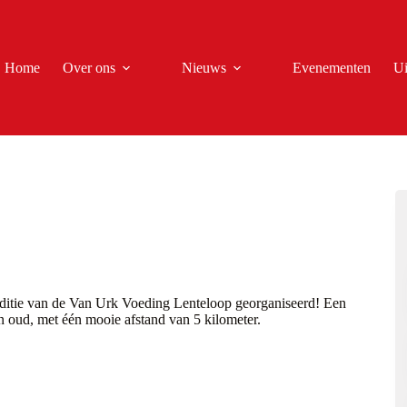
Home
Over ons
Nieuws
Evenementen
Ui
editie van de Van Urk Voeding Lenteloop georganiseerd! Een
n oud, met één mooie afstand van 5 kilometer.