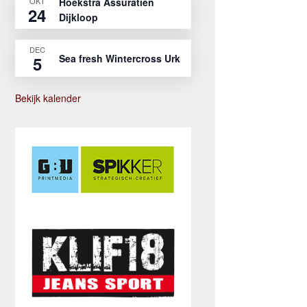
OKT
Hoekstra Assuratien
24
Dijkloop
DEC
Sea fresh Wintercross Urk
5
Bekijk kalender