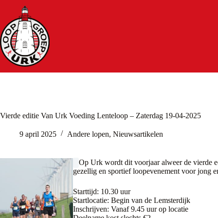
Ga
naar
de
inhoud
Vierde editie Van Urk Voeding Lenteloop – Zaterdag 19-04-2025
9 april 2025
Andere lopen
,
Nieuwsartikelen
Op Urk wordt dit voorjaar alweer de vierde 
gezellig en sportief loopevenement voor jong e
Starttijd: 10.30 uur
Startlocatie: Begin van de Lemsterdijk
Inschrijven: Vanaf 9.45 uur op locatie
Deelname kost slechts €2,-