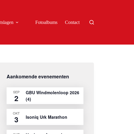
tslagen
Fotoalbums
Contact
Aankomende evenementen
SEP
GBU Windmolenloop 2026
2
(4)
OKT
Isoniq Urk Marathon
3