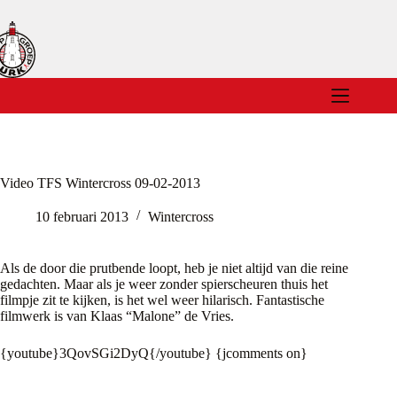
Ga
naar
de
inhoud
Video TFS Wintercross 09-02-2013
10 februari 2013
Wintercross
Als de door die prutbende loopt, heb je niet altijd van die reine
gedachten. Maar als je weer zonder spierscheuren thuis het
filmpje zit te kijken, is het wel weer hilarisch. Fantastische
filmwerk is van Klaas “Malone” de Vries.
{youtube}3QovSGi2DyQ{/youtube} {jcomments on}