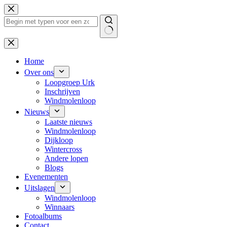
Ga
naar
de
inhoud
Geen
resultaten
Home
Over ons
Loopgroep Urk
Inschrijven
Windmolenloop
Nieuws
Laatste nieuws
Windmolenloop
Dijkloop
Wintercross
Andere lopen
Blogs
Evenementen
Uitslagen
Windmolenloop
Winnaars
Fotoalbums
Contact