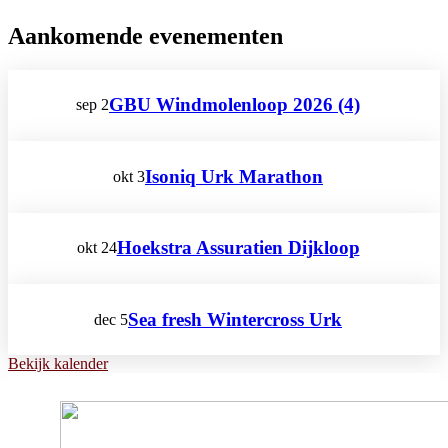
Aankomende evenementen
GBU Windmolenloop 2026 (4)
sep
2
Isoniq Urk Marathon
okt
3
Hoekstra Assuratien Dijkloop
okt
24
Sea fresh Wintercross Urk
dec
5
Bekijk kalender