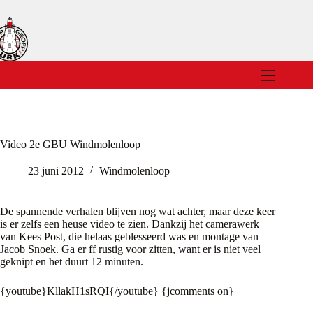
Ga
naar
de
inhoud
Video 2e GBU Windmolenloop
23 juni 2012
Windmolenloop
De spannende verhalen blijven nog wat achter, maar deze keer
is er zelfs een heuse video te zien. Dankzij het camerawerk
van Kees Post, die helaas geblesseerd was en montage van
Jacob Snoek. Ga er ff rustig voor zitten, want er is niet veel
geknipt en het duurt 12 minuten.
{youtube}KllakH1sRQI{/youtube} {jcomments on}