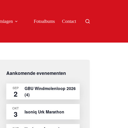
tslagen
Fotoalbums
Contact
Aankomende evenementen
SEP
GBU Windmolenloop 2026
2
(4)
OKT
Isoniq Urk Marathon
3