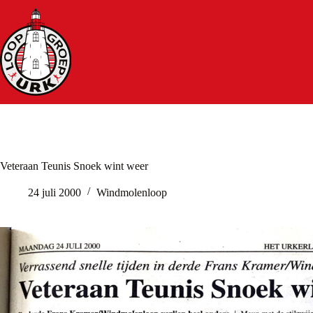
Ga
naar
de
inhoud
Veteraan Teunis Snoek wint weer
24 juli 2000
Windmolenloop