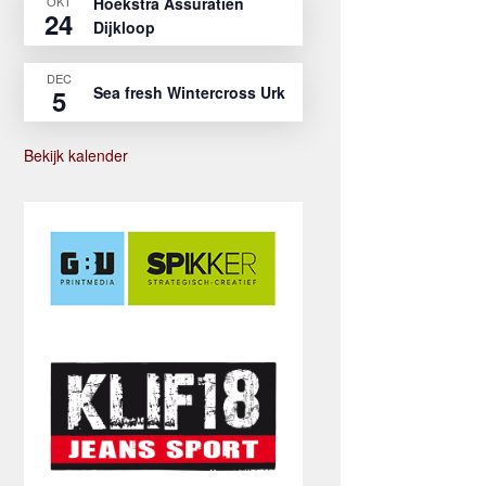
OKT
Hoekstra Assuratien
24
Dijkloop
DEC
Sea fresh Wintercross Urk
5
Bekijk kalender