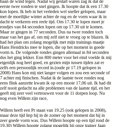
baan de wind tegen. Nadat wij gestart waren zag ik dat de
eerste twee ronden te snel gingen. Ik hoopte dat ik een 17.30
kon lopen. Ik heb in het verleden wel sneller gelopen, maar
met de moeilijke winter achter de rug en de vorm waar ik in
dacht te verkeren een reele tijd. Om 17.30 te lopen moet je
rondjes van 84 seconden lopen om op 17.30 uit te komen.
Maar ze gingen in 77 seconden. Dus na twee ronden toch
maar van het gas af, om mij zelf niet te vroeg op te blazen. Ik
had het plan om zolang mogelijk met mijn trainings maatje
Hans Hendricks mee te lopen, die op het moment in goede
vorm is. De volgende rondes gingen allemaal in 84 seconden
dus het ging lekker. Enn 800 meter voor het eind voelde ik mij
eigenlijk nog heel goed, en gezien mijn tussen tijden zat er
zelfs een persoonlijk record in.(oude pr 17.19 gelopen in
2008) Hans kon mij niet langer volgen en zou een seconde of
7 achter mij finischen. Nadat ik de laatste twee rondes nog
eens flink aanzette kwam ik op een mooie 17,06 uit. Ik had dit
zelf nooit gedacht na alle problemen van de laatste tijd, en het
geeft mij zeer veel vertrouwen voor de 11 dorpen loop. Nu
nog even Willem zijn race,
Willem heeft een Pr staan van 19.25 (ook gelopen in 2008),
maar deze tijd liep hij in de zomer op het moment dat hij in
zeer goede vorm was. Dus Willem hoopte op een tijd rond de
19.30) Willem hoopte zolang mogelijk bij onze trainer Jaap