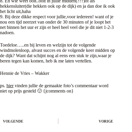
8. En wie weet ooit..ooit in jullie midden(???)of als
hekkensluiter(die hekken ook op de dijk) en ja dan doe ik ook
het licht uit,haha
9. Bij deze dikke respect voor jullie,voor iedereen! want of je
nou een tijd neerzet van onder de 30 minuten of je loopt het
net binnen het uur er zijn er heel heel veel die je dit niet 1-2-3
nadoen.
Toedeloe…..en bij leven en welzijn tot de volgende
windmolenloop, alvast succes en de volgende keer midden op
de dijk? Want dat schijnt nog al eens een stuk te zijn,waar je
beren tegen kan komen, heb ik me laten vertellen.
Hennie de Vries – Wakker
ps.
hier
vinden jullie de gemaakte foto’s commentaar word
niet op prijs gesteld 🙂 {jcomments on}
VOLGENDE
VORIGE