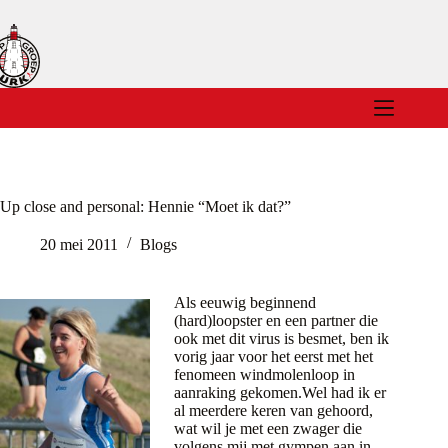
Ga
naar
de
inhoud
Up close and personal: Hennie “Moet ik dat?”
20 mei 2011
Blogs
Als eeuwig beginnend
(hard)loopster en een partner die
ook met dit virus is besmet, ben ik
vorig jaar voor het eerst met het
fenomeen windmolenloop in
aanraking gekomen.Wel had ik er
al meerdere keren van gehoord,
wat wil je met een zwager die
volgens mij met gympen aan in