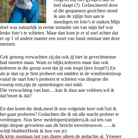
bed slaapt (?). Gefascineerd door
al die gespannen gezichten stond
ik aan de zijlijn hun aan te
moedigen en foto’s te maken.Mijn
doel was natuurlijk in eerste instantie om van mijn lief wat
leuke foto’s te schieten. Maar dan kom je er al snel achter dat
er op 1 of andere manier een soort van band ontstaat met deze
mensen.
Gek genoeg verwachten zij,dat ook jij hier in gevechtstenue
had moeten staan. Want zo blijkt,iedereen maar dan ook
iedereen in die groep weet dat jij ook loopt (lees loopt!!) En
als je dan op je fiets probeert om midden in de windmolenloop
vanaf de start foto’s probeert te schieten van diegene die
voorop rent,zijn de opmerkingen niet mild.
Die verwachting van hun….kan ik daar aan voldoen,wil ik
dat?moet ik dat?
En dan komt die druk,moet ik nou volgende keer ook?zal ik
het gaan proberen? Gedachten die ik uit alle macht probeer te
verdringen. Nou lieve medelopers(strijders),ik zal iets van
mijn diepste gevoelens aan dit bericht toevertrouwen……ik
schijt blubber(Henk ik hou van je)
Ik krijg spontaan last van diaree alleen de gedachte al. Vroeger