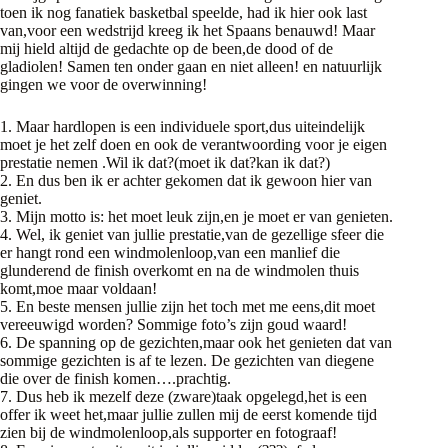
toen ik nog fanatiek basketbal speelde, had ik hier ook last
van,voor een wedstrijd kreeg ik het Spaans benauwd! Maar
mij hield altijd de gedachte op de been,de dood of de
gladiolen! Samen ten onder gaan en niet alleen! en natuurlijk
gingen we voor de overwinning!
1. Maar hardlopen is een individuele sport,dus uiteindelijk
moet je het zelf doen en ook de verantwoording voor je eigen
prestatie nemen .Wil ik dat?(moet ik dat?kan ik dat?)
2. En dus ben ik er achter gekomen dat ik gewoon hier van
geniet.
3. Mijn motto is: het moet leuk zijn,en je moet er van genieten.
4. Wel, ik geniet van jullie prestatie,van de gezellige sfeer die
er hangt rond een windmolenloop,van een manlief die
glunderend de finish overkomt en na de windmolen thuis
komt,moe maar voldaan!
5. En beste mensen jullie zijn het toch met me eens,dit moet
vereeuwigd worden? Sommige foto’s zijn goud waard!
6. De spanning op de gezichten,maar ook het genieten dat van
sommige gezichten is af te lezen. De gezichten van diegene
die over de finish komen….prachtig.
7. Dus heb ik mezelf deze (zware)taak opgelegd,het is een
offer ik weet het,maar jullie zullen mij de eerst komende tijd
zien bij de windmolenloop,als supporter en fotograaf!