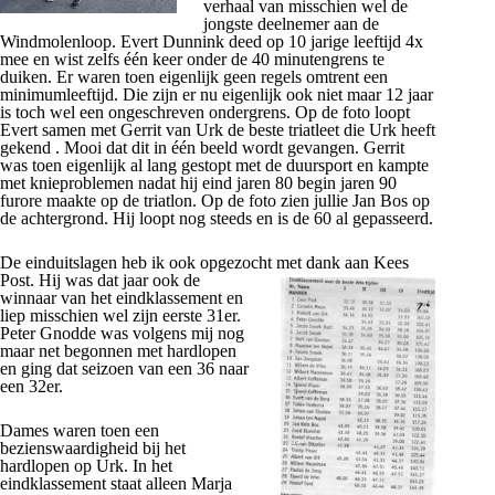
verhaal van misschien wel de
jongste deelnemer aan de
Windmolenloop. Evert Dunnink deed op 10 jarige leeftijd 4x
mee en wist zelfs één keer onder de 40 minutengrens te
duiken. Er waren toen eigenlijk geen regels omtrent een
minimumleeftijd. Die zijn er nu eigenlijk ook niet maar 12 jaar
is toch wel een ongeschreven ondergrens. Op de foto loopt
Evert samen met Gerrit van Urk de beste triatleet die Urk heeft
gekend . Mooi dat dit in één beeld wordt gevangen. Gerrit
was toen eigenlijk al lang gestopt met de duursport en kampte
met knieproblemen nadat hij eind jaren 80 begin jaren 90
furore maakte op de triatlon. Op de foto zien jullie Jan Bos op
de achtergrond. Hij loopt nog steeds en is de 60 al gepasseerd.
De einduitslagen heb ik ook opgezocht met dank aan Kees
Post.
Hij was dat jaar ook de
winnaar van het eindklassement en
liep misschien wel zijn eerste 31er.
Peter Gnodde was volgens mij nog
maar net begonnen met hardlopen
en ging dat seizoen van een 36 naar
een 32er.
Dames waren toen een
bezienswaardigheid bij het
hardlopen op Urk. In het
eindklassement staat alleen Marja