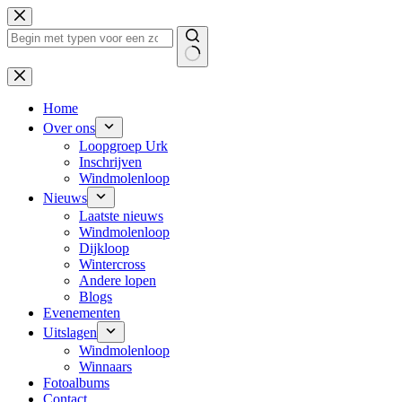
Ga
naar
de
inhoud
Geen
resultaten
Home
Over ons
Loopgroep Urk
Inschrijven
Windmolenloop
Nieuws
Laatste nieuws
Windmolenloop
Dijkloop
Wintercross
Andere lopen
Blogs
Evenementen
Uitslagen
Windmolenloop
Winnaars
Fotoalbums
Contact