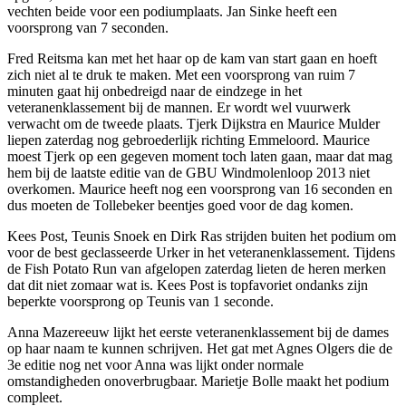
vechten beide voor een podiumplaats. Jan Sinke heeft een
voorsprong van 7 seconden.
Fred Reitsma kan met het haar op de kam van start gaan en hoeft
zich niet al te druk te maken. Met een voorsprong van ruim 7
minuten gaat hij onbedreigd naar de eindzege in het
veteranenklassement bij de mannen. Er wordt wel vuurwerk
verwacht om de tweede plaats. Tjerk Dijkstra en Maurice Mulder
liepen zaterdag nog gebroederlijk richting Emmeloord. Maurice
moest Tjerk op een gegeven moment toch laten gaan, maar dat mag
hem bij de laatste editie van de GBU Windmolenloop 2013 niet
overkomen. Maurice heeft nog een voorsprong van 16 seconden en
dus moeten de Tollebeker beentjes goed voor de dag komen.
Kees Post, Teunis Snoek en Dirk Ras strijden buiten het podium om
voor de best geclasseerde Urker in het veteranenklassement. Tijdens
de Fish Potato Run van afgelopen zaterdag lieten de heren merken
dat dit niet zomaar wat is. Kees Post is topfavoriet ondanks zijn
beperkte voorsprong op Teunis van 1 seconde.
Anna Mazereeuw lijkt het eerste veteranenklassement bij de dames
op haar naam te kunnen schrijven. Het gat met Agnes Olgers die de
3e editie nog net voor Anna was lijkt onder normale
omstandigheden onoverbrugbaar. Marietje Bolle maakt het podium
compleet.