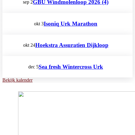
GBU Windmolenloop 2026 (4)
sep
2
Isoniq Urk Marathon
okt
3
Hoekstra Assuratien Dijkloop
okt
24
Sea fresh Wintercross Urk
dec
5
Bekijk kalender