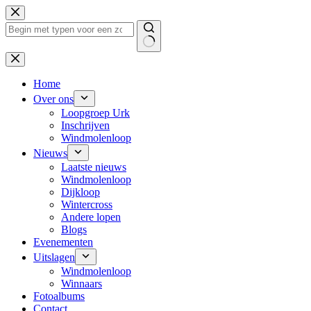
Ga
naar
de
inhoud
Geen
resultaten
Home
Over ons
Loopgroep Urk
Inschrijven
Windmolenloop
Nieuws
Laatste nieuws
Windmolenloop
Dijkloop
Wintercross
Andere lopen
Blogs
Evenementen
Uitslagen
Windmolenloop
Winnaars
Fotoalbums
Contact