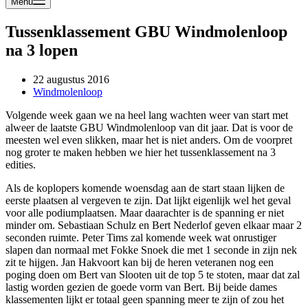
Menu
Tussenklassement GBU Windmolenloop
na 3 lopen
22 augustus 2016
Windmolenloop
Volgende week gaan we na heel lang wachten weer van start met
alweer de laatste GBU Windmolenloop van dit jaar. Dat is voor de
meesten wel even slikken, maar het is niet anders. Om de voorpret
nog groter te maken hebben we hier het tussenklassement na 3
edities.
Als de koplopers komende woensdag aan de start staan lijken de
eerste plaatsen al vergeven te zijn. Dat lijkt eigenlijk wel het geval
voor alle podiumplaatsen. Maar daarachter is de spanning er niet
minder om. Sebastiaan Schulz en Bert Nederlof geven elkaar maar 2
seconden ruimte. Peter Tims zal komende week wat onrustiger
slapen dan normaal met Fokke Snoek die met 1 seconde in zijn nek
zit te hijgen. Jan Hakvoort kan bij de heren veteranen nog een
poging doen om Bert van Slooten uit de top 5 te stoten, maar dat zal
lastig worden gezien de goede vorm van Bert. Bij beide dames
klassementen lijkt er totaal geen spanning meer te zijn of zou het